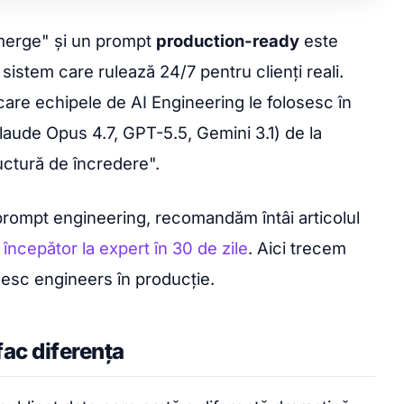
 merge" și un prompt
production-ready
este
 sistem care rulează 24/7 pentru clienți reali.
care echipele de AI Engineering le folosesc în
aude Opus 4.7, GPT-5.5, Gemini 3.1) de la
uctură de încredere".
prompt engineering, recomandăm întâi articolul
începător la expert în 30 de zile
. Aici trecem
osesc engineers în producție.
fac diferența