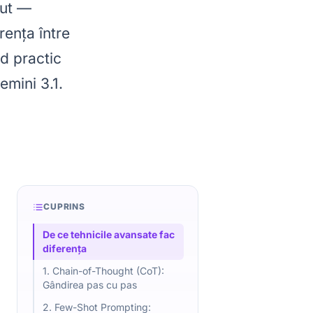
put —
rența între
d practic
mini 3.1.
CUPRINS
De ce tehnicile avansate fac
diferența
1. Chain-of-Thought (CoT):
Gândirea pas cu pas
2. Few-Shot Prompting: