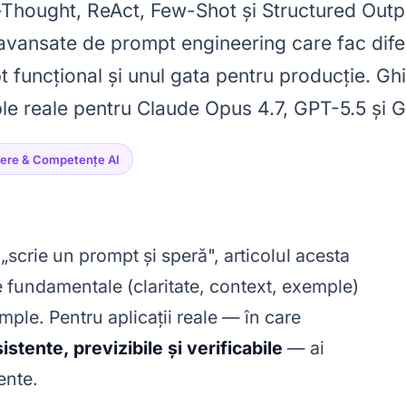
-Thought, ReAct, Few-Shot și Structured Out
 avansate de prompt engineering care fac dife
 funcțional și unul gata pentru producție. Ghi
e reale pentru Claude Opus 4.7, GPT-5.5 și Ge
iere & Competențe AI
 „scrie un prompt și speră", articolul acesta
le fundamentale (claritate, context, exemple)
mple. Pentru aplicații reale — în care
istente, previzibile și verificabile
— ai
ente.