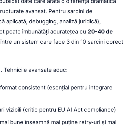
publicat date care arată o diferență dramatică
tructurate avansat. Pentru sarcini de
 aplicată, debugging, analiză juridică),
ct poate îmbunătăți acuratețea cu
20-40 de
între un sistem care face 3 din 10 sarcini corect
. Tehnicile avansate aduc:
 format consistent (esențial pentru integrare
ari vizibili (critic pentru EU AI Act compliance)
 mai bune înseamnă mai puține retry-uri și mai