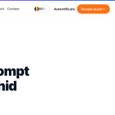
RO
Autentificare
nii
Contact
Începe acum
rompt
hid