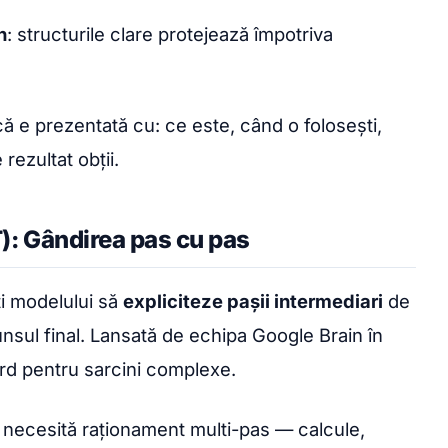
n
: structurile clare protejează împotriva
nică e prezentată cu: ce este, când o folosești,
ezultat obții.
): Gândirea pas cu pas
ți modelului să
expliciteze pașii intermediari
de
nsul final. Lansată de echipa Google Brain în
ard pentru sarcini complexe.
necesită raționament multi-pas — calcule,