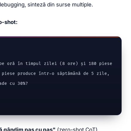
 debugging, sinteză din surse multiple.
o-shot:
pe oră în timpul zilei (8 ore) și 180 piese

 piese produce într-o săptămână de 5 zile,

de cu 30%?

să gândim pas cu pas"
(zero-shot CoT)