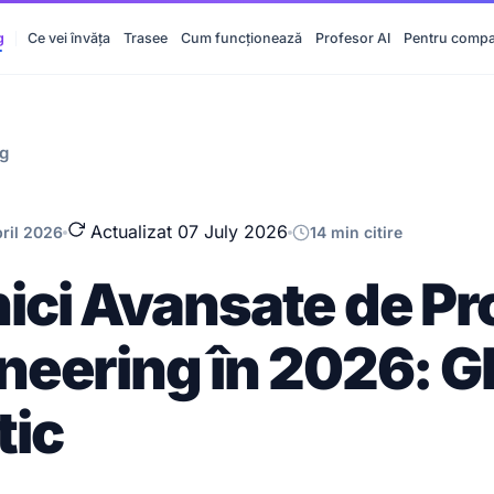
g
Ce vei învăța
Trasee
Cum funcționează
Profesor AI
Pentru compa
og
Actualizat 07 July 2026
pril 2026
14 min citire
ici Avansate de P
neering în 2026: G
tic