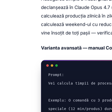
declanșează în Claude Opus 4.7 
calculează producția zilnică în zi
calculează weekend-ul cu reduc
vine însoțit de toți pașii — verifica
Varianta avansată — manual Co
Prompt:

Vei calcula timpii de proces
Exemplu: O comandă cu 3 prod
speciale (12 min/produs) dure