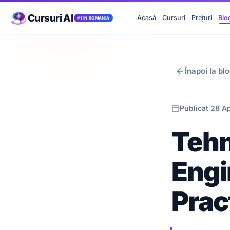
Cursuri AI
Acasă
Cursuri
Prețuri
Blo
#1 ÎN ROMÂNIA
Înapoi la bl
Publicat 28 A
Tehn
Engi
Prac