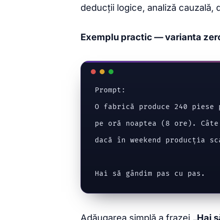
deducții logice, analiză cauzală,
Exemplu practic — varianta zer
Prompt:

O fabrică produce 240 piese 
pe oră noaptea (8 ore). Câte
dacă în weekend producția sca
Adăugarea simplă a frazei
„Hai 