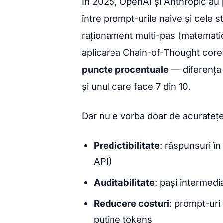
În 2025, OpenAI și Anthropic au 
între prompt-urile naive și cele s
raționament multi-pas (matematică
aplicarea Chain-of-Thought core
puncte procentuale
— diferența 
și unul care face 7 din 10.
Dar nu e vorba doar de acuratețe
Predictibilitate
: răspunsuri în
API)
Auditabilitate
: pași intermedi
Reducere costuri
: prompt-uri
puține tokens