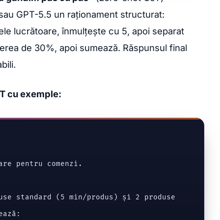
sau GPT-5.5 un raționament structurat:
lele lucrătoare, înmulțește cu 5, apoi separat
erea de 30%, apoi sumează. Răspunsul final
bili.
T cu exemple:
are pentru comenzi.

use standard (5 min/produs) și 2 produse

ază:
