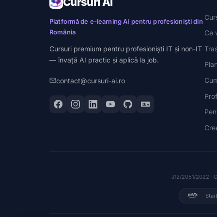
Cursuri AI
Curs
Platformă de e-learning AI pentru profesioniști din
România
Ce 
Tra
Cursuri premium pentru profesioniști IT și non-IT
— învață AI practic și aplică la job.
Plan
Cum
contact@cursuri-ai.ro
Pro
Pen
Cre
J12/2051/2022 · C
Star