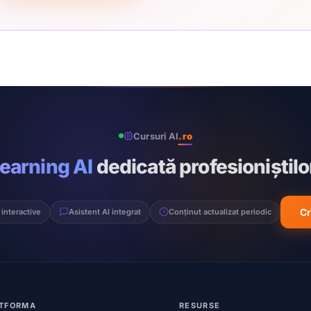
Cursuri AI
.ro
learning AI
dedicată profesioniștilo
Cr
 interactive
Asistent AI integrat
Conținut actualizat periodic
TFORMA
RESURSE