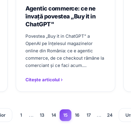
Agentic commerce: ce ne
învață povestea „Buy it in
ChatGPT"
Povestea „Buy it in ChatGPT" a
OpenAI pe înțelesul magazinelor
online din România: ce e agentic
commerce, de ce checkout rămâne la
comerciant și ce faci acum....
Citește articolul
ior
1
...
13
14
15
16
17
...
24
Ur