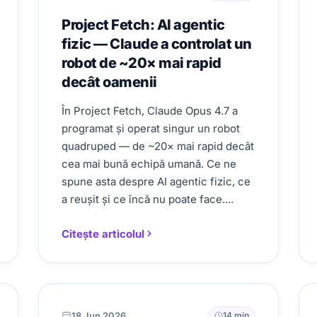
Project Fetch: AI agentic
fizic — Claude a controlat un
robot de ~20× mai rapid
decât oamenii
În Project Fetch, Claude Opus 4.7 a
programat și operat singur un robot
quadruped — de ~20× mai rapid decât
cea mai bună echipă umană. Ce ne
spune asta despre AI agentic fizic, ce
a reușit și ce încă nu poate face....
Citește articolul
18 Jun 2026
14 min