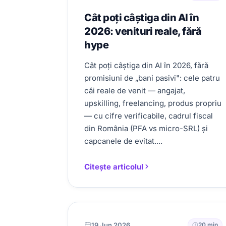
Cât poți câștiga din AI în
2026: venituri reale, fără
hype
Cât poți câștiga din AI în 2026, fără
promisiuni de „bani pasivi": cele patru
căi reale de venit — angajat,
upskilling, freelancing, produs propriu
— cu cifre verificabile, cadrul fiscal
din România (PFA vs micro-SRL) și
capcanele de evitat....
Citește articolul
19 Jun 2026
20 min