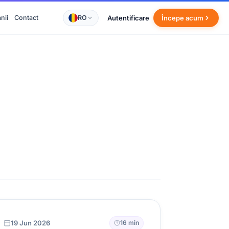
RO
Autentificare
nii
Contact
Începe acum
19 Jun 2026
16 min