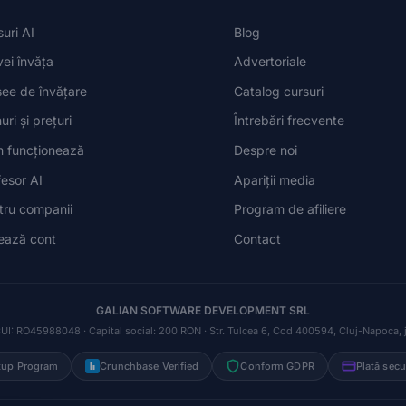
uri AI
Blog
vei învăța
Advertoriale
see de învățare
Catalog cursuri
uri și prețuri
Întrebări frecvente
 funcționează
Despre noi
fesor AI
Apariții media
tru companii
Program de afiliere
ează cont
Contact
GALIAN SOFTWARE DEVELOPMENT SRL
UI: RO45988048 · Capital social: 200 RON · Str. Tulcea 6, Cod 400594, Cluj-Napoca, 
tup Program
Crunchbase Verified
Conform GDPR
Plată secu