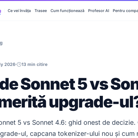
g
Ce vei învăța
Trasee
Cum funcționează
Profesor AI
Pentru compa
og
uly 2026
13 min citire
de Sonnet 5 vs So
 merită upgrade-ul
nnet 5 vs Sonnet 4.6: ghid onest de decizie.
grade-ul, capcana tokenizer-ului nou și cum 