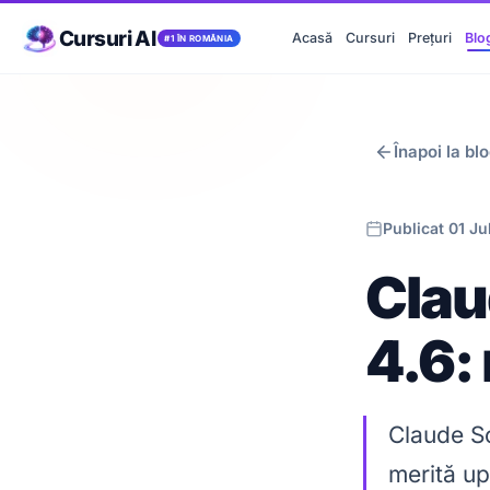
Cursuri AI
Acasă
Cursuri
Prețuri
Blo
#1 ÎN ROMÂNIA
Înapoi la bl
Publicat 01 J
Clau
4.6:
Claude So
merită up