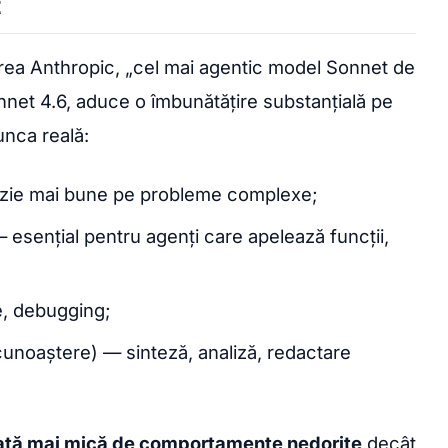
t
rea Anthropic, „cel mai agentic model Sonnet de
net 4.6, aduce o îmbunătățire substanțială pe
unca reală:
izie mai bune pe probleme complexe;
— esențial pentru agenți care apelează funcții,
e, debugging;
noaștere) — sinteză, analiză, redactare
ată mai mică de comportamente nedorite
decât