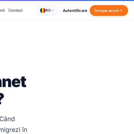
RO
Autentificare
nii
Contact
Începe acum
nnet
?
 Când
migrezi în