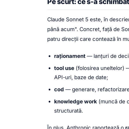
Pe scurt: ce s-a schimba
Claude Sonnet 5 este, în descrie
până acum". Concret, față de Son
patru direcții care contează în m
raționament
— lanțuri de dec
tool use
(folosirea uneltelor) 
API-uri, baze de date;
cod
— generare, refactorizar
knowledge work
(muncă de cu
structurată.
În plus, Anthropic raportează o
r