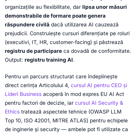
organizațiile au flexibilitate, dar
lipsa unor măsuri
demonstrabile de formare poate genera
răspundere civilă
dacă utilizarea AI cauzează
prejudicii. Construiește cursuri diferențiate pe roluri
(executivi, IT, HR, customer-facing) și păstrează
registru de participare
ca dovadă de conformitate.
Output:
registru training AI
.
Pentru un parcurs structurat care îndeplinește
direct cerința Articolului 4,
cursul AI pentru CEO și
Lideri Business
acoperă în mod expres EU AI Act
pentru factori de decizie, iar
cursul AI Security &
Ethics
tratează aspectele tehnice (OWASP LLM
Top 10, ISO 42001, MITRE ATLAS) pentru echipele
de inginerie și security — ambele pot fi utilizate ca