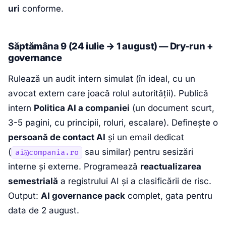
uri
conforme.
Săptămâna 9 (24 iulie → 1 august) — Dry-run +
governance
Rulează un audit intern simulat (în ideal, cu un
avocat extern care joacă rolul autorității). Publică
intern
Politica AI a companiei
(un document scurt,
3-5 pagini, cu principii, roluri, escalare). Definește o
persoană de contact AI
și un email dedicat
(
sau similar) pentru sesizări
ai@compania.ro
interne și externe. Programează
reactualizarea
semestrială
a registrului AI și a clasificării de risc.
Output:
AI governance pack
complet, gata pentru
data de 2 august.