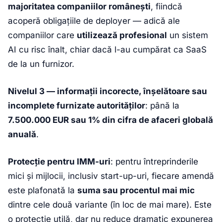
majoritatea companiilor românești
, fiindcă
acoperă obligațiile de deployer — adică ale
companiilor care
utilizează profesional
un sistem
AI cu risc înalt, chiar dacă l-au cumpărat ca SaaS
de la un furnizor.
Nivelul 3 — informații incorecte, înșelătoare sau
incomplete furnizate autorităților
: până la
7.500.000 EUR sau 1% din cifra de afaceri globală
anuală
.
Protecție pentru IMM-uri
: pentru întreprinderile
mici și mijlocii, inclusiv start-up-uri, fiecare amendă
este plafonată la
suma sau procentul mai mic
dintre cele două variante (în loc de mai mare). Este
o protecție utilă, dar nu reduce dramatic expunerea