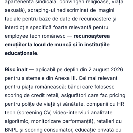
apartenență sindicală, convingeri religioase, viață
sexuală), scraping-ul nediscriminat de imagini
faciale pentru baze de date de recunoaștere și —
interdicție specifică foarte relevantă pentru
employee tech românesc —
recunoașterea
emoțiilor la locul de muncă și în instituțiile
educaționale
.
Risc înalt
— aplicabil pe deplin din 2 august 2026
pentru sistemele din Anexa III. Cel mai relevant
pentru piața românească: bănci care folosesc
scoring de credit retail, asigurători care fac pricing
pentru polițe de viață și sănătate, companii cu HR
tech (screening CV, video-interviuri analizate
algoritmic, monitorizare performanță), retaileri cu
BNPL și scoring consumator, educație privată cu