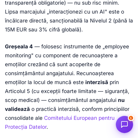
transparență obligatorie) — nu sub risc minim.
Lipsa marcajului „interacționezi cu un AI" este o
încălcare directă, sancționabilă la Nivelul 2 (până la
15M EUR sau 3% cifră globală).
Greșeala 4
— folosesc instrumente de „employee
monitoring" cu component de recunoaștere a
emoțiilor crezând că sunt acoperite de
consimțământul angajatului. Recunoașterea
emoțiilor la locul de muncă este
interzisă
prin
Articolul 5 (cu excepții foarte limitate — siguranță,
scop medical) — consimțământul angajatului
nu
validează
o practică interzisă, conform principiilor
consolidate ale
Comitetului European pentru
1
Protecția Datelor
.