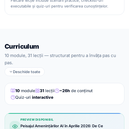
Fiecare lecție include scenarii practice, checklist-uri
executabile și quiz-uri pentru verificarea cunoștințelor.
Curriculum
10 module, 31 lecții — structurat pentru a învăța pas cu
pas.
Deschide toate
10
module
31
lecții
~26h
de conținut
Quiz-uri
interactive
PREVIEW DISPONIBIL
Peisajul Amenințărilor AI în Aprilie 2026: De Ce