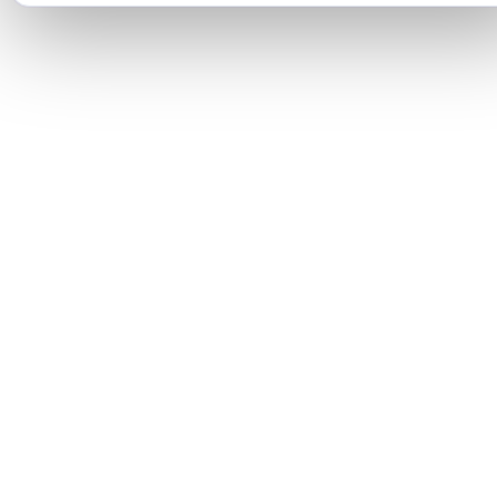
Strict necesare
MEREU ACTIVE
Sesiune, securitate, CSRF
Analitice
Google Analytics — statistici anonime de utilizare
Marketing
Google Ads — publicitate și remarketing
Salvează preferințele