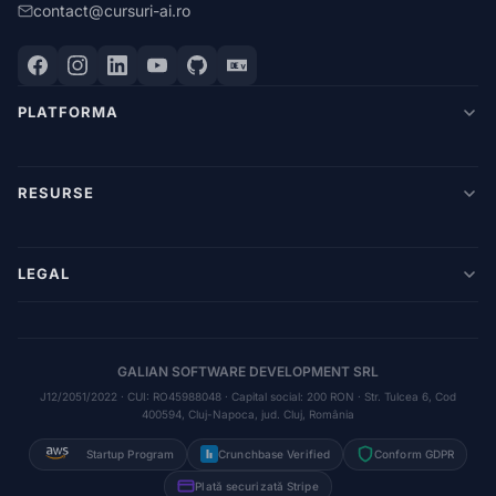
contact@cursuri-ai.ro
PLATFORMA
RESURSE
LEGAL
GALIAN SOFTWARE DEVELOPMENT SRL
J12/2051/2022 · CUI: RO45988048 · Capital social: 200 RON · Str. Tulcea 6, Cod
400594, Cluj-Napoca, jud. Cluj, România
Startup Program
Crunchbase Verified
Conform GDPR
Plată securizată Stripe