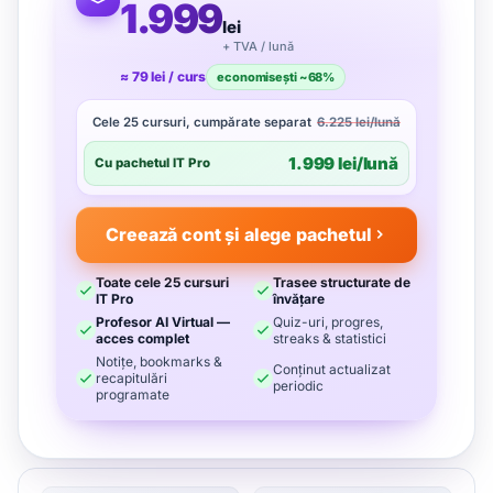
1.999
lei
+ TVA / lună
≈ 79 lei / curs
economisești ~68%
Cele 25 cursuri, cumpărate separat
6.225 lei/lună
1.999 lei/lună
Cu pachetul IT Pro
Creează cont și alege pachetul
Toate cele 25 cursuri
Trasee structurate de
IT Pro
învățare
Profesor AI Virtual —
Quiz-uri, progres,
acces complet
streaks & statistici
Notițe, bookmarks &
Conținut actualizat
recapitulări
periodic
programate