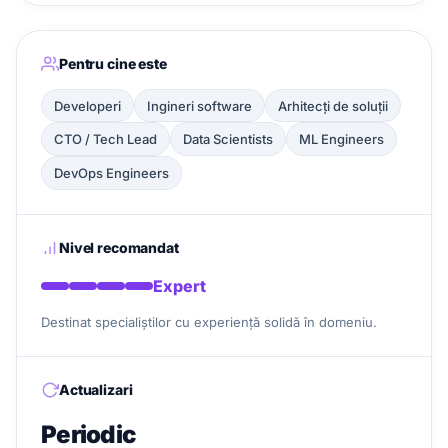
Pentru cine este
Developeri
Ingineri software
Arhitecți de soluții
CTO / Tech Lead
Data Scientists
ML Engineers
DevOps Engineers
Nivel recomandat
Expert
Destinat specialiștilor cu experiență solidă în domeniu.
Actualizari
Periodic