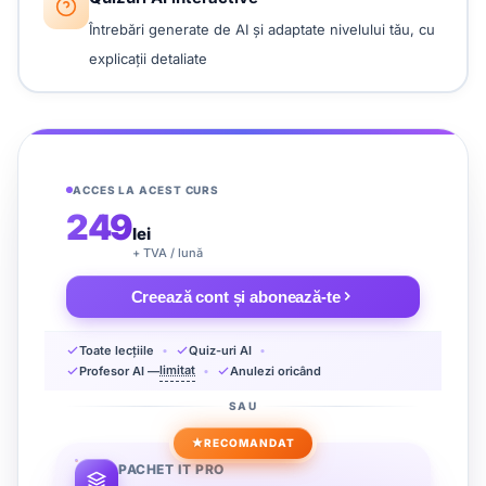
Întrebări generate de AI și adaptate nivelului tău, cu
explicații detaliate
ACCES LA ACEST CURS
249
lei
+ TVA / lună
Creează cont și abonează-te
Toate lecțiile
Quiz-uri AI
limitat
Profesor AI —
Anulezi oricând
SAU
RECOMANDAT
PACHET IT PRO