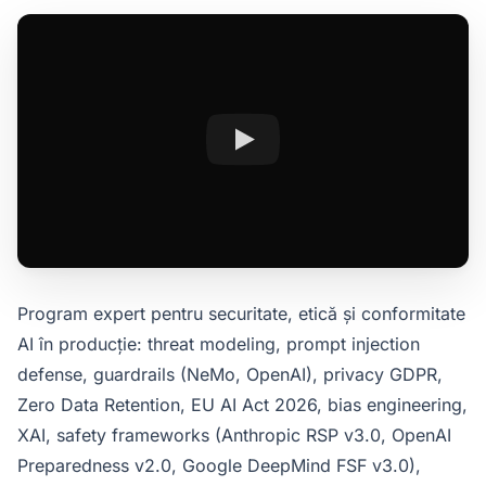
Program expert pentru securitate, etică și conformitate
AI în producție: threat modeling, prompt injection
defense, guardrails (NeMo, OpenAI), privacy GDPR,
Zero Data Retention, EU AI Act 2026, bias engineering,
XAI, safety frameworks (Anthropic RSP v3.0, OpenAI
Preparedness v2.0, Google DeepMind FSF v3.0),