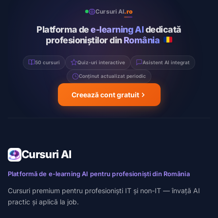
Cursuri AI
.ro
Platforma de
e-learning AI
dedicată
profesioniștilor din
România
50 cursuri
Quiz-uri interactive
Asistent AI integrat
Conținut actualizat periodic
Creează cont gratuit
Cursuri AI
Platformă de e-learning AI pentru profesioniști din România
Cursuri premium pentru profesioniști IT și non-IT — învață AI
practic și aplică la job.