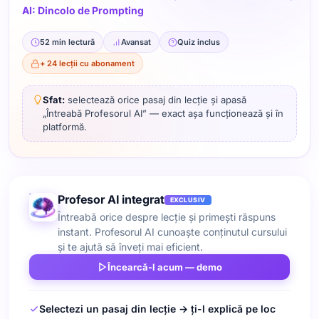
AI: Dincolo de Prompting
50 cursuri premium
Conținut practic creat de specialiști,
52 min lectură
Avansat
Quiz inclus
actualizat constant cu ultimele noutăți din AI
+ 24 lecții cu abonament
Sfat:
selectează orice pasaj din lecție și apasă
Profesor virtual AI 24/7
„Întreabă Profesorul AI” — exact așa funcționează și în
Mentor personal integrat în fiecare lecție —
platformă.
pune orice întrebare și primești răspuns
instant
Profesor AI integrat
EXCLUSIV
Trasee de învățare structurate
Întreabă orice despre lecție și primești răspuns
Parcursuri complete, pas cu pas, de la zero
instant. Profesorul AI cunoaște conținutul cursului
la nivel avansat
și te ajută să înveți mai eficient.
Încearcă-l acum — demo
Quiz-uri inteligente AI
Întrebări generate automat, adaptate pe
Selectezi un pasaj din lecție → ți-l explică pe loc
zonele tale slabe, cu feedback detaliat