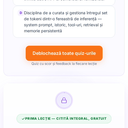
Disciplina de a curata și gestiona întregul set
D
de tokeni dintr-o fereastră de inferență —
system prompt, istoric, tool-uri, retrieval și
memorie persistentă
Deblochează toate quiz-urile
Quiz cu scor și feedback la fiecare lecție
PRIMA LECȚIE — CITITĂ INTEGRAL, GRATUIT