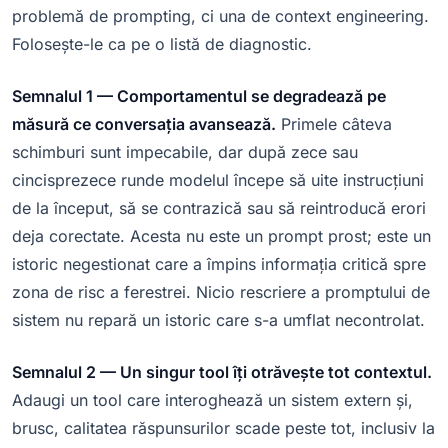
problemă de prompting, ci una de context engineering.
Folosește-le ca pe o listă de diagnostic.
Semnalul 1 — Comportamentul se degradează pe
măsură ce conversația avansează.
Primele câteva
schimburi sunt impecabile, dar după zece sau
cincisprezece runde modelul începe să uite instrucțiuni
de la început, să se contrazică sau să reintroducă erori
deja corectate. Acesta nu este un prompt prost; este un
istoric negestionat care a împins informația critică spre
zona de risc a ferestrei. Nicio rescriere a promptului de
sistem nu repară un istoric care s-a umflat necontrolat.
Semnalul 2 — Un singur tool îți otrăvește tot contextul.
Adaugi un tool care interoghează un sistem extern și,
brusc, calitatea răspunsurilor scade peste tot, inclusiv la