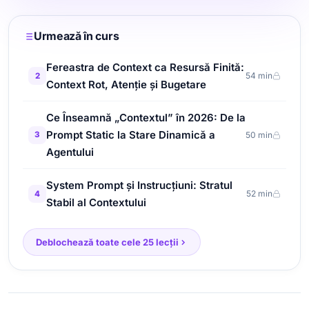
Urmează în curs
Fereastra de Context ca Resursă Finită:
54 min
2
Context Rot, Atenție și Bugetare
Ce Înseamnă „Contextul” în 2026: De la
Prompt Static la Stare Dinamică a
50 min
3
Agentului
System Prompt și Instrucțiuni: Stratul
52 min
4
Stabil al Contextului
Deblochează toate cele 25 lecții