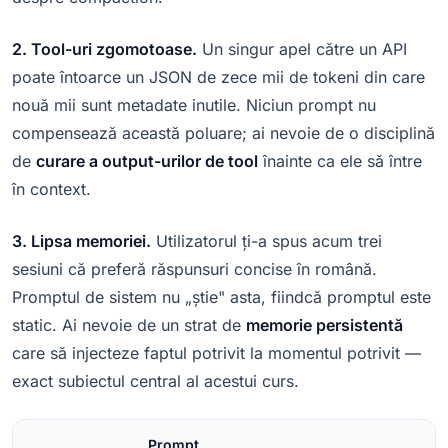
2. Tool-uri zgomotoase.
Un singur apel către un API
poate întoarce un JSON de zece mii de tokeni din care
nouă mii sunt metadate inutile. Niciun prompt nu
compensează această poluare; ai nevoie de o disciplină
de
curare a output-urilor de tool
înainte ca ele să între
în context.
3. Lipsa memoriei.
Utilizatorul ți-a spus acum trei
sesiuni că preferă răspunsuri concise în română.
Promptul de sistem nu „știe" asta, fiindcă promptul este
static. Ai nevoie de un strat de
memorie persistentă
care să injecteze faptul potrivit la momentul potrivit —
exact subiectul central al acestui curs.
Prompt