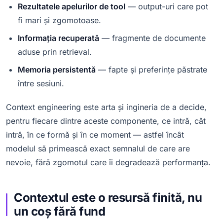
Rezultatele apelurilor de tool
— output-uri care pot
fi mari și zgomotoase.
Informația recuperată
— fragmente de documente
aduse prin retrieval.
Memoria persistentă
— fapte și preferințe păstrate
între sesiuni.
Context engineering este arta și ingineria de a decide,
pentru fiecare dintre aceste componente,
ce
intră,
cât
intră,
în ce formă
și
în ce moment
— astfel încât
modelul să primească exact semnalul de care are
nevoie, fără zgomotul care îi degradează performanța.
Contextul este o resursă finită, nu
un coș fără fund