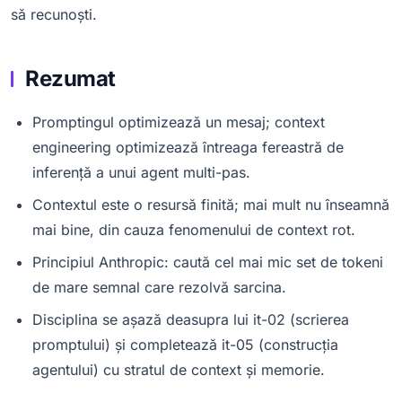
să recunoști.
Rezumat
Promptingul optimizează un mesaj; context
engineering optimizează întreaga fereastră de
inferență a unui agent multi-pas.
Contextul este o resursă finită; mai mult nu înseamnă
mai bine, din cauza fenomenului de
context rot
.
Principiul Anthropic: caută cel mai mic set de tokeni
de mare semnal care rezolvă sarcina.
Disciplina se așază deasupra lui it-02 (scrierea
promptului) și completează it-05 (construcția
agentului) cu stratul de context și memorie.