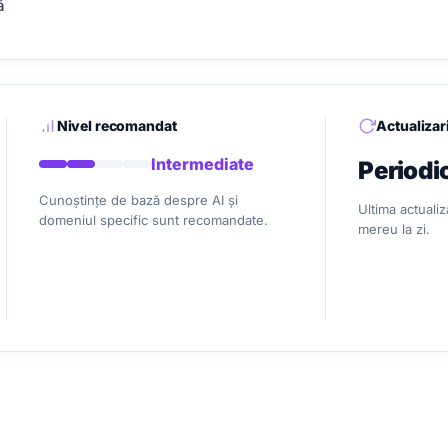
ă
Nivel recomandat
Actualizar
Intermediate
Periodi
Cunoștințe de bază despre AI și
Ultima actuali
domeniul specific sunt recomandate.
mereu la zi.