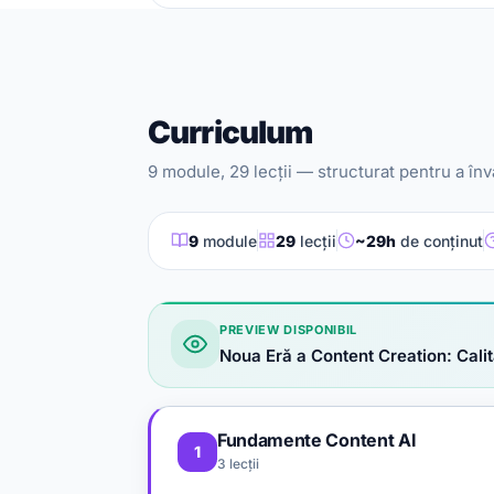
Curriculum
9 module, 29 lecții — structurat pentru a înv
9
module
29
lecții
~29h
de conținut
PREVIEW DISPONIBIL
Noua Eră a Content Creation: Calit
Fundamente Content AI
1
3 lecții