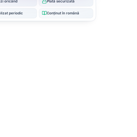
zi oricând
Plată securizată
lizat periodic
Conținut în română