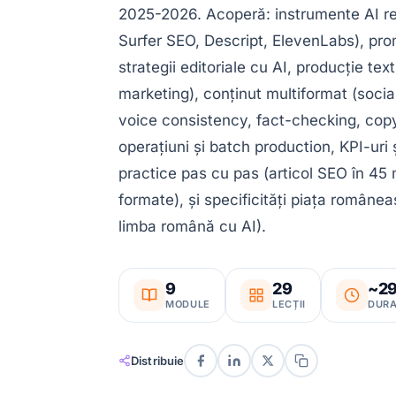
2025-2026. Acoperă: instrumente AI re
Surfer SEO, Descript, ElevenLabs), pro
strategii editoriale cu AI, producție te
marketing), conținut multiformat (socia
voice consistency, fact-checking, copy
operațiuni și batch production, KPI-uri
practice pas cu pas (articol SEO în 45 
formate), și specificități piața române
limba română cu AI).
9
29
~2
MODULE
LECȚII
DURA
Distribuie