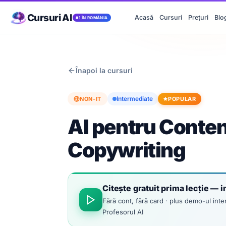
Cursuri AI
Acasă
Cursuri
Prețuri
Blo
#1 ÎN ROMÂNIA
Înapoi la cursuri
Intermediate
NON-IT
POPULAR
AI pentru Conten
Copywriting
Citește gratuit prima lecție — i
Fără cont, fără card · plus demo-ul inter
Profesorul AI