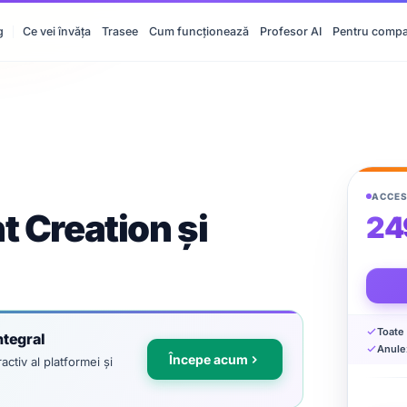
g
Ce vei învăța
Trasee
Cum funcționează
Profesor AI
Pentru compa
ACCES
t Creation și
24
Toate 
ntegral
Anule
Începe acum
activ al platformei și