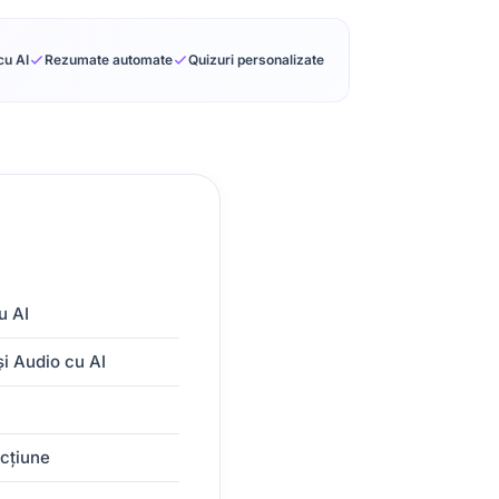
cu AI
Rezumate automate
Quizuri personalizate
u AI
și Audio cu AI
Acțiune