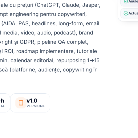
Anule
ale cu prețuri (ChatGPT, Claude, Jasper,
Actua
mpt engineering pentru copywriteri,
xt (AIDA, PAS, headlines, long-form, email
l media, video, audio, podcast), brand
right și GDPR, pipeline QA complet,
 și ROI, roadmap implementare, tutoriale
min, calendar editorial, repurposing 1→15
ască (platforme, audiențe, copywriting în
9h
v1.0
TA
VERSIUNE