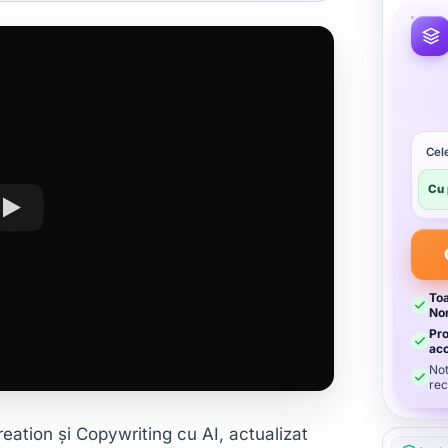
Cel
Cu 
Toa
No
Pro
ac
Not
rec
ation și Copywriting cu AI, actualizat