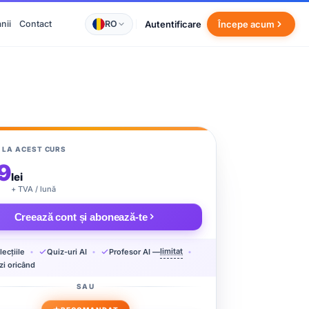
RO
Autentificare
nii
Contact
Începe acum
 LA ACEST CURS
9
lei
+ TVA / lună
Creează cont și abonează-te
limitat
lecțiile
Quiz-uri AI
Profesor AI —
zi oricând
SAU