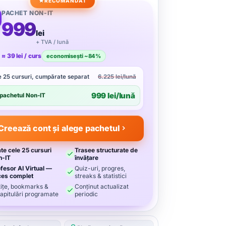
RECOMANDAT
PACHET NON-IT
999
lei
+ TVA / lună
≈ 39 lei / curs
economisești ~84%
e 25 cursuri, cumpărate separat
6.225 lei/lună
999 lei/lună
pachetul Non-IT
Creează cont și alege pachetul
te cele 25 cursuri
Trasee structurate de
n-IT
învățare
fesor AI Virtual —
Quiz-uri, progres,
ces complet
streaks & statistici
ițe, bookmarks &
Conținut actualizat
apitulări programate
periodic