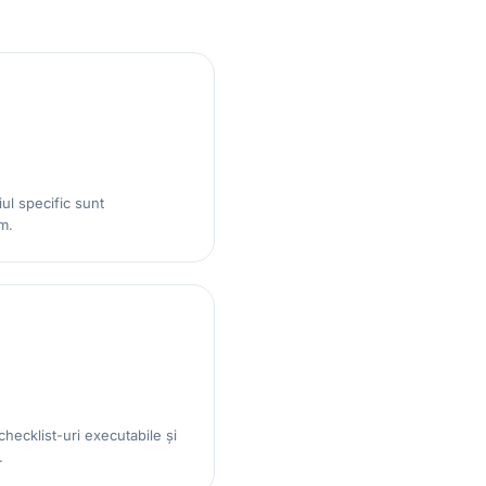
ul specific sunt
m.
checklist-uri executabile și
.