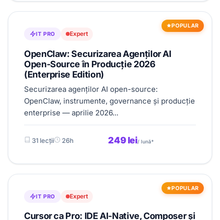
POPULAR
Expert
IT PRO
OpenClaw: Securizarea Agenților AI
Open-Source în Producție 2026
(Enterprise Edition)
Securizarea agenților AI open-source:
OpenClaw, instrumente, governance și producție
enterprise — aprilie 2026...
249 lei
31 lecții
26h
/ lună*
POPULAR
Expert
IT PRO
Cursor ca Pro: IDE AI-Native, Composer și