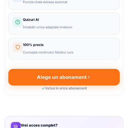
Puncte cheie extrase automat
Quizuri AI
Întrebări unice adaptate nivelului
100% precis
Cunoaște conținutul fiecărui curs
Alege un abonament
Inclus în orice abonament
Cum funcționează?
Deschide Agentul AI
1
În fiecare lecție vei găsi butonul AI în colțul din dreapta jos. Un click și ai
Vrei acces complet?
acces la un asistent care cunoaște conținutul complet al lecției.