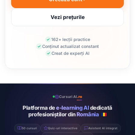
Vezi prețurile
162+ lecții practice
Conținut actualizat constant
Creat de experți AI
Cursuri AI
.ro
Platforma de
e-learning AI
dedicată
profesioniștilor din
România
50 cursuri
Quiz-uri interactive
Asistent AI integrat