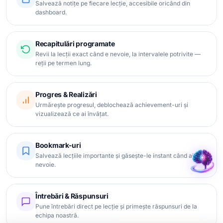
Salvează notițe pe fiecare lecție, accesibile oricând din
dashboard.
Recapitulări programate
Revii la lecții exact când e nevoie, la intervalele potrivite —
reții pe termen lung.
Progres & Realizări
Urmărește progresul, deblochează achievement-uri și
vizualizează ce ai învățat.
Bookmark-uri
Salvează lecțiile importante și găsește-le instant când ai
nevoie.
Întrebări & Răspunsuri
Pune întrebări direct pe lecție și primește răspunsuri de la
echipa noastră.