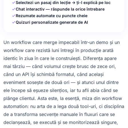
Selectezi un pasaj din lecție → ți-l explică pe loc
Chat interactiv — răspunde la orice întrebare
Rezumate automate cu puncte cheie
Salvează și organizează
Quizuri personalizate generate de AI
Bookmarks, notițe personale și sistem de
repetiție spațiată pentru retenție maximă
Un workflow care merge impecabil într-un demo și un
workflow care rezistă luni întregi în producție arată
Progres și analytics
identic în ziua în care le construiești. Diferența apare
Streaks, obiective săptămânale și insights
mai târziu — când volumul crește brusc de zece ori,
personalizate despre evoluția ta
când un API își schimbă formatul, când același
eveniment sosește de două ori — și atunci unul dintre
ele începe să eșueze silențios, iar tu afli abia când se
plânge clientul. Asta este, la esență, miza din workflow
automation: nu arta de a lega două tool-uri, ci disciplina
de a transforma secvențe manuale în fluxuri care se
Începe să înveți AI astăzi
declanșează, se execută și se monitorizează singure,