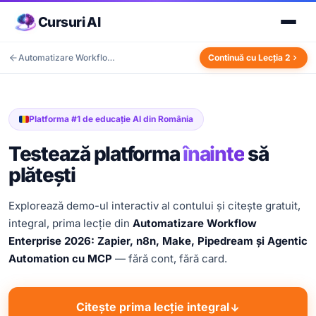
Cursuri AI
Automatizare Workflow Enterprise 2026: Zapier, n8n, Make, Pipedream și Agentic Automation cu MCP
Continuă cu Lecția 2
Platforma #1 de educație AI din România
Testează platforma
înainte
să
plătești
Explorează demo-ul interactiv al contului și citește gratuit,
integral, prima lecție din
Automatizare Workflow
Enterprise 2026: Zapier, n8n, Make, Pipedream și Agentic
Automation cu MCP
— fără cont, fără card.
Citește prima lecție integral