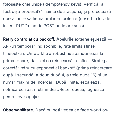
folosește chei unice (idempotency keys), verifică „a
fost deja procesat?" înainte de a acționa, și proiectează
operațiunile să fie natural idempotente (upsert în loc de
insert, PUT în loc de POST unde are sens).
Retry controlat cu backoff.
Apelurile externe eșuează —
API-uri temporar indisponibile, rate limits atinse,
timeout-uri. Un workflow robust nu abandonează la
prima eroare, dar nici nu reîncearcă la infinit. Strategia
corectă: retry cu exponential backoff (prima reîncercare
după 1 secundă, a doua după 4, a treia după 16) și un
număr maxim de încercări. După limită, escalează:
notifică echipa, mută în dead-letter queue, loghează
pentru investigație.
Observabilitate.
Dacă nu poți vedea ce face workflow-