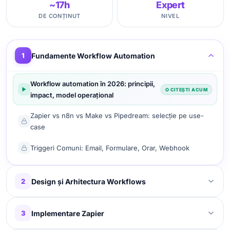
~17h
Expert
DE CONȚINUT
NIVEL
Fundamente Workflow Automation
1
Workflow automation în 2026: principii,
O CITEȘTI ACUM
impact, model operațional
Zapier vs n8n vs Make vs Pipedream: selecție pe use-
case
Triggeri Comuni: Email, Formulare, Orar, Webhook
Design și Arhitectura Workflows
2
Implementare Zapier
3