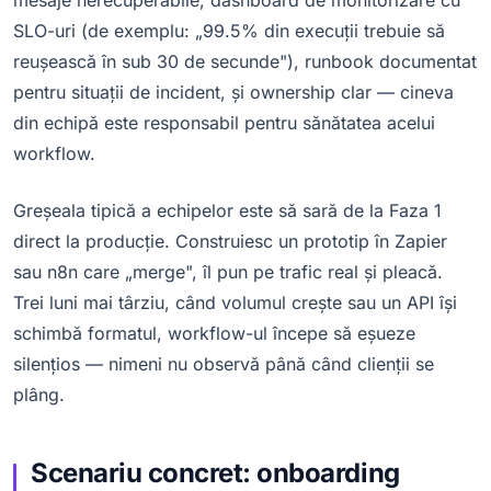
mesaje nerecuperabile, dashboard de monitorizare cu
SLO-uri (de exemplu: „99.5% din execuții trebuie să
reușească în sub 30 de secunde"), runbook documentat
pentru situații de incident, și ownership clar — cineva
din echipă este responsabil pentru sănătatea acelui
workflow.
Greșeala tipică a echipelor este să sară de la Faza 1
direct la producție. Construiesc un prototip în Zapier
sau n8n care „merge", îl pun pe trafic real și pleacă.
Trei luni mai târziu, când volumul crește sau un API își
schimbă formatul, workflow-ul începe să eșueze
silențios — nimeni nu observă până când clienții se
plâng.
Scenariu concret: onboarding