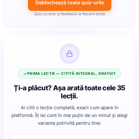
Deblochează toate quiz-urile
Quiz cu scor și feedback la fiecare lecție
PRIMA LECȚIE — CITITĂ INTEGRAL, GRATUIT
Ți-a plăcut? Așa arată toate cele 35
lecții.
Ai citit o lecție completă, exact cum apare în
platformă. Îți iei cont în mai puțin de un minut și alegi
varianta potrivită pentru tine: