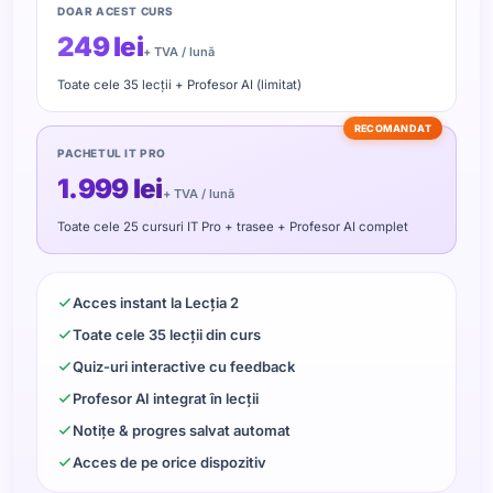
DOAR ACEST CURS
249 lei
+ TVA / lună
Toate cele 35 lecții + Profesor AI (limitat)
RECOMANDAT
PACHETUL IT PRO
1.999 lei
+ TVA / lună
Toate cele 25 cursuri IT Pro + trasee + Profesor AI complet
Acces instant la Lecția 2
Toate cele 35 lecții din curs
Quiz-uri interactive cu feedback
Profesor AI integrat în lecții
Notițe & progres salvat automat
Acces de pe orice dispozitiv