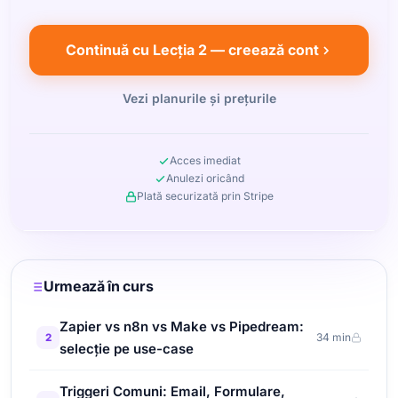
Continuă cu Lecția 2 — creează cont
Vezi planurile și prețurile
Acces imediat
Anulezi oricând
Plată securizată prin Stripe
Urmează în curs
Zapier vs n8n vs Make vs Pipedream:
34 min
2
selecție pe use-case
Triggeri Comuni: Email, Formulare,