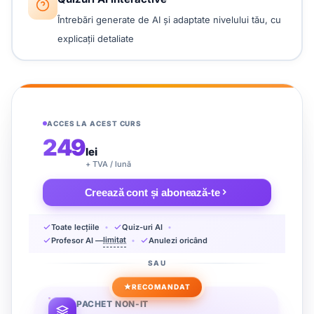
Întrebări generate de AI și adaptate nivelului tău, cu
explicații detaliate
ACCES LA ACEST CURS
249
lei
+ TVA / lună
Creează cont și abonează-te
Toate lecțiile
Quiz-uri AI
limitat
Profesor AI —
Anulezi oricând
SAU
RECOMANDAT
PACHET NON-IT