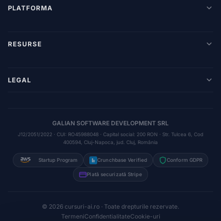
PLATFORMA
RESURSE
LEGAL
GALIAN SOFTWARE DEVELOPMENT SRL
J12/2051/2022 · CUI: RO45988048 · Capital social: 200 RON · Str. Tulcea 6, Cod
400594, Cluj-Napoca, jud. Cluj, România
Startup Program
Crunchbase Verified
Conform GDPR
Plată securizată Stripe
© 2026 cursuri-ai.ro · Toate drepturile rezervate.
Termeni
Confidentialitate
Cookie-uri