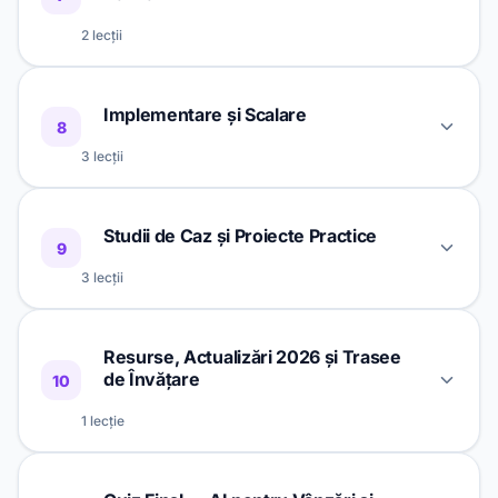
Integrarea Datelor și Surselor de
2 lecții
55 min
2
Informații pentru AI în Vânzări
Etică și Transparență în Utilizarea AI
Data Governance și Calitatea Datelor în
55 min
1
Implementare și Scalare
pentru Vânzări
55 min
3
8
Ecosistemul CRM
3 lecții
EU AI Act, GDPR și Conformitate în
55 min
2
Vânzările B2B
Strategie de Implementare AI în Vânzări
55 min
1
Studii de Caz și Proiecte Practice
— Roadmap și KPIs
9
3 lecții
Managementul Schimbării și Adopția AI
55 min
2
în Organizații de Vânzări
Studiu de Caz: Transformarea Echipei
55 min
1
Resurse, Actualizări 2026 și Trasee
de Vânzări B2B cu AI
Scalarea și Optimizarea Continuă a
de Învățare
10
55 min
3
Vânzărilor cu AI
Studiu de Caz: CRM Inteligent pentru
1 lecție
55 min
2
un E-commerce Românesc
Resurse Oficiale, Actualizări 2026 și
Proiect Practic: Construiește-ți
32 min
1