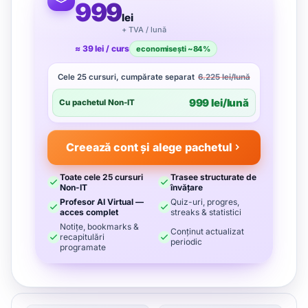
999
lei
+ TVA / lună
≈ 39 lei / curs
economisești ~84%
Cele 25 cursuri, cumpărate separat
6.225 lei/lună
999 lei/lună
Cu pachetul Non-IT
Creează cont și alege pachetul
Toate cele 25 cursuri
Trasee structurate de
Non-IT
învățare
Profesor AI Virtual —
Quiz-uri, progres,
acces complet
streaks & statistici
Notițe, bookmarks &
Conținut actualizat
recapitulări
periodic
programate