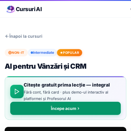
Cursuri AI
Înapoi la cursuri
Intermediate
NON-IT
POPULAR
AI pentru Vânzări și CRM
Citește gratuit prima lecție — integral
Fără cont, fără card · plus demo-ul interactiv al
platformei și Profesorul AI
Începe acum