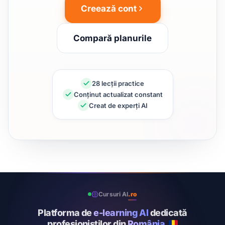
Creează cont
Compară planurile
28 lecții practice
Conținut actualizat constant
Creat de experți AI
Cursuri AI
.ro
Platforma de
e-learning AI
dedicată
profesioniștilor din
România