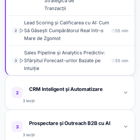
Strategică de
Tranzacții
Lead Scoring și Calificarea cu AI: Cum
Să Găsești Cumpărătorul Real într-o
55 min
2
Mare de Zgomot
Sales Pipeline și Analytics Predictiv:
Sfârșitul Forecast-urilor Bazate pe
55 min
3
Intuiție
CRM Inteligent și Automatizare
2
3 lecții
CRM AI în 2026: HubSpot Breeze,
Prospectare și Outreach B2B cu AI
Salesforce Einstein și Cum Să Alegi
55 min
1
3
Corect
3 lecții