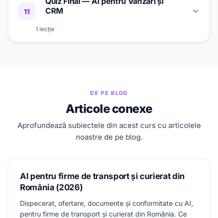
Quiz Final — AI pentru Vânzări și
Trasee de Învățare
60 min
3
Strategia AI de Vânzări
CRM
11
1 lecție
Evaluare Finală — AI pentru Vânzări și
60 min
1
CRM
DE PE BLOG
Articole conexe
Aprofundează subiectele din acest curs cu articolele
noastre de pe blog.
AI pentru firme de transport și curierat din
România (2026)
Dispecerat, ofertare, documente și conformitate cu AI,
pentru firme de transport și curierat din România. Ce