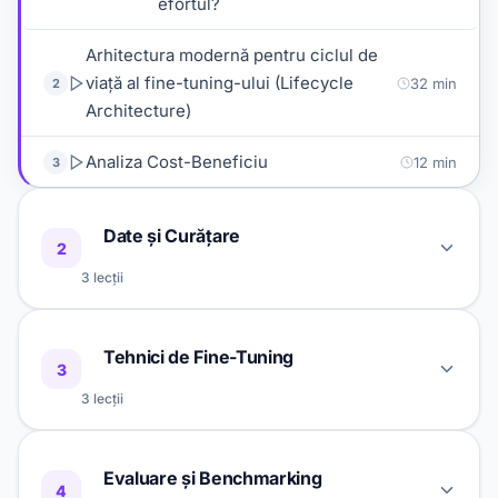
efortul?
Arhitectura modernă pentru ciclul de
viață al fine-tuning-ului (Lifecycle
32 min
2
Architecture)
Analiza Cost-Beneficiu
12 min
3
Date și Curățare
2
3 lecții
Designul Dataset-urilor pentru SFT:
34 min
1
Tehnici de Fine-Tuning
Calitate, Balans și Diversitate
3
3 lecții
Data Pipelines: Deduplicare, Redaction,
32 min
2
Versionare și Lineage
SFT Eficient: Full Fine-Tuning vs. PEFT
45 min
1
Evaluare și Benchmarking
— Când, Cum și Cu Ce Cost
Fine-Tuning Open-Source cu Hugging
4