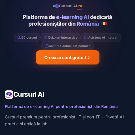
Cursuri AI
.ro
Platforma de
e-learning AI
dedicată
profesioniștilor din
România
50 cursuri
Quiz-uri interactive
Asistent AI integrat
Conținut actualizat periodic
Creează cont gratuit
Cursuri AI
Platformă de e-learning AI pentru profesioniști din România
Cursuri premium pentru profesioniști IT și non-IT — învață AI
practic și aplică la job.