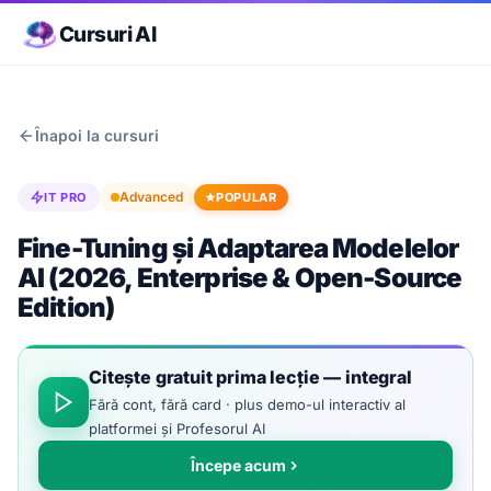
Cursuri AI
Înapoi la cursuri
Advanced
IT PRO
POPULAR
Fine-Tuning și Adaptarea Modelelor
AI (2026, Enterprise & Open-Source
Edition)
Citește gratuit prima lecție — integral
Fără cont, fără card · plus demo-ul interactiv al
platformei și Profesorul AI
Începe acum