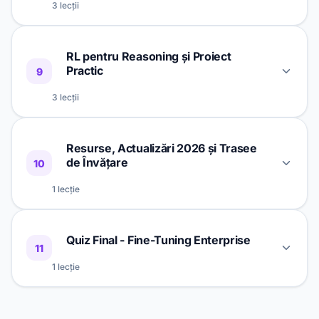
3 lecții
FinOps pentru Fine-Tuning: Bugete,
32 min
2
Capace și Cost-per-Outcome
Fine-Tuning Vision Language Models:
40 min
1
RL pentru Reasoning și Proiect
Qwen-VL, Llama 4 Scout și LLaVA
Incident Response pentru modele
Practic
9
32 min
3
Fine-Tuned în producție
Dataset-uri pentru Vision Fine-Tuning:
3 lecții
36 min
2
Adnotare, Augmentare și Calitate
GRPO și RLVR: Cum Învață Modelele să
Evaluarea și Deployment-ul Modelelor
42 min
1
Resurse, Actualizări 2026 și Trasee
Raționeze
34 min
3
Vision Fine-Tuned
de Învățare
10
OpenAI Reinforcement Fine-Tuning și
1 lecție
38 min
2
Distilare la Scară
Resurse Oficiale, Actualizări 2026 și
Proiect Practic End-to-End: De la Date
34 min
1
Quiz Final - Fine-Tuning Enterprise
Trasee de Învățare
45 min
3
11
la Producție
1 lecție
Evaluare Finală — Fine-Tuning
30 min
1