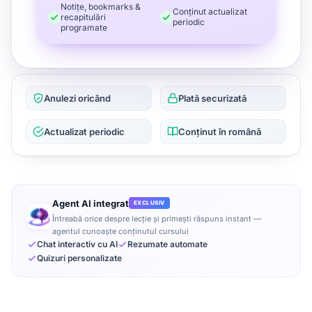
Notițe, bookmarks &
Conținut actualizat
recapitulări
periodic
programate
Anulezi oricând
Plată securizată
Actualizat periodic
Conținut în română
Agent AI integrat
EXCLUSIV
Întreabă orice despre lecție și primești răspuns instant —
agentul cunoaște conținutul cursului
Chat interactiv cu AI
Rezumate automate
Quizuri personalizate