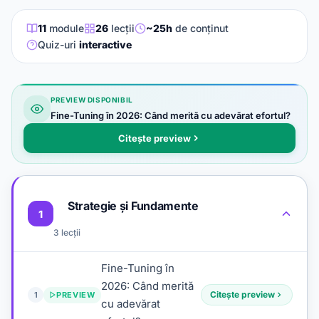
11
module
26
lecții
~25h
de conținut
Quiz-uri
interactive
PREVIEW DISPONIBIL
Fine-Tuning în 2026: Când merită cu adevărat efortul?
Citește preview
Strategie și Fundamente
1
3 lecții
Fine-Tuning în
2026: Când merită
Citește preview
1
PREVIEW
cu adevărat