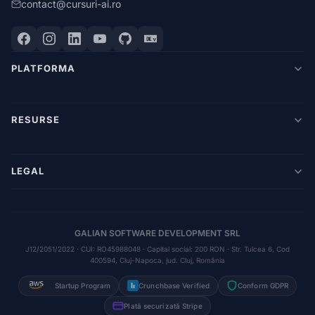
contact@cursuri-ai.ro
PLATFORMA
RESURSE
LEGAL
GALIAN SOFTWARE DEVELOPMENT SRL
J12/2051/2022 · CUI: RO45988048 · Capital social: 200 RON · Str. Tulcea 6, Cod
400594, Cluj-Napoca, jud. Cluj, România
Startup Program
Crunchbase Verified
Conform GDPR
Plată securizată Stripe