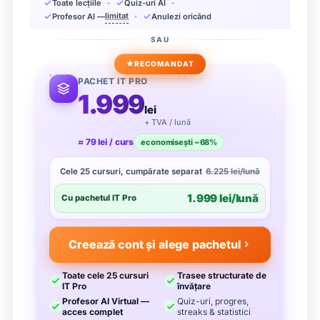
Toate lecțiile
Quiz-uri AI
limitat
Profesor AI —
Anulezi oricând
SAU
RECOMANDAT
PACHET IT PRO
1.999
lei
+ TVA / lună
≈ 79 lei / curs
economisești ~68%
Cele 25 cursuri, cumpărate separat
6.225 lei/lună
1.999 lei/lună
Cu pachetul IT Pro
Creează cont și alege pachetul
Toate cele 25 cursuri
Trasee structurate de
IT Pro
învățare
Profesor AI Virtual —
Quiz-uri, progres,
acces complet
streaks & statistici