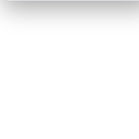
Strict necesare
MEREU ACTIV
Sesiune, securitate, CSRF
Analitice
Google Analytics — statistici anonime de utilizare
Marketing
Google Ads — publicitate și remarketing
Salvează preferințele