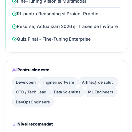
Fine-Tuning Vision și Multimodal
RL pentru Reasoning și Proiect Practic
Resurse, Actualizări 2026 și Trasee de Învățare
Quiz Final - Fine-Tuning Enterprise
Pentru cine este
Developeri
Ingineri software
Arhitecți de soluții
CTO / Tech Lead
Data Scientists
ML Engineers
DevOps Engineers
Nivel recomandat