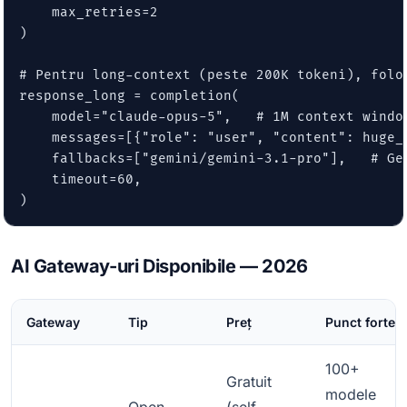
    max_retries=2

)

# Pentru long-context (peste 200K tokeni), folos
response_long = completion(

    model="claude-opus-5",   # 1M context window
    messages=[{"role": "user", "content": huge_d
    fallbacks=["gemini/gemini-3.1-pro"],   # Gem
    timeout=60,

AI Gateway-uri Disponibile — 2026
Gateway
Tip
Preț
Punct forte
100+
Gratuit
modele