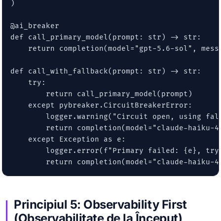
)

@ai_breaker

def call_primary_model(prompt: str) -> str:

    return completion(model="gpt-5.6-sol", messa
def call_with_fallback(prompt: str) -> str:

    try:

        return call_primary_model(prompt)

    except pybreaker.CircuitBreakerError:

        logger.warning("Circuit open, using fall
        return completion(model="claude-haiku-4-
    except Exception as e:

        logger.error(f"Primary failed: {e}, tryi
Principiul 5: Observability First
(Observabilitate de la Început)