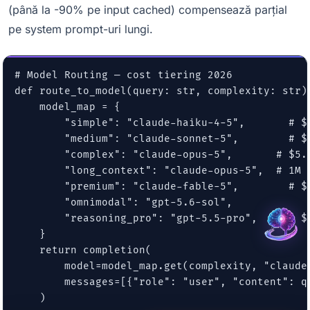
(până la -90% pe input cached) compensează parțial
pe system prompt-uri lungi.
# Model Routing — cost tiering 2026

def route_to_model(query: str, complexity: str) 
    model_map = {

        "simple": "claude-haiku-4-5",       # $
        "medium": "claude-sonnet-5",        # $
        "complex": "claude-opus-5",       # $5.
        "long_context": "claude-opus-5",  # 1M c
        "premium": "claude-fable-5",        # $
        "omnimodal": "gpt-5.6-sol",            
        "reasoning_pro": "gpt-5.5-pro",     # $3
    }

    return completion(

        model=model_map.get(complexity, "claude-
        messages=[{"role": "user", "content": qu