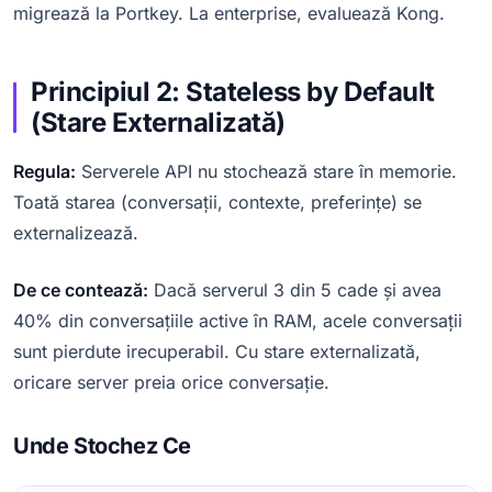
migrează la Portkey. La enterprise, evaluează Kong.
Principiul 2: Stateless by Default
(Stare Externalizată)
Regula:
Serverele API nu stochează stare în memorie.
Toată starea (conversații, contexte, preferințe) se
externalizează.
De ce contează:
Dacă serverul 3 din 5 cade și avea
40% din conversațiile active în RAM, acele conversații
sunt pierdute irecuperabil. Cu stare externalizată,
oricare server preia orice conversație.
Unde Stochez Ce