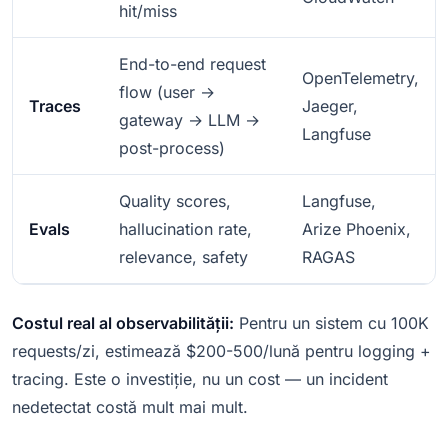
hit/miss
End-to-end request
OpenTelemetry,
flow (user →
Traces
Jaeger,
gateway → LLM →
Langfuse
post-process)
Quality scores,
Langfuse,
Evals
hallucination rate,
Arize Phoenix,
relevance, safety
RAGAS
Costul real al observabilității:
Pentru un sistem cu 100K
requests/zi, estimează $200-500/lună pentru logging +
tracing. Este o investiție, nu un cost — un incident
nedetectat costă mult mai mult.