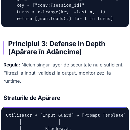
    key = f"conv:{session_id}"

    turns = r.lrange(key, -last_n, -1)

Principiul 3: Defense in Depth
(Apărare în Adâncime)
Regula:
Niciun singur layer de securitate nu e suficient.
Filtrezi la input, validezi la output, monitorizezi la
runtime.
Straturile de Apărare
Utilizator → [Input Guard] → [Prompt Template] 
     │              │                           
     │         Blochează:                      