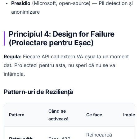
Presidio
(Microsoft, open-source) — PII detection și
anonimizare
Principiul 4: Design for Failure
(Proiectare pentru Eșec)
Regula:
Fiecare API call extern VA eșua la un moment
dat. Proiectezi pentru asta, nu speri că nu se va
întâmpla.
Pattern-uri de Reziliență
Când se
Pattern
Ce face
Implem
activează
Reîncearcă