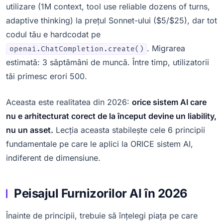
utilizare (1M context, tool use reliable dozens of turns,
Alege planul potrivit și obține acces instant la
cursuri premium, profesor virtual AI, quizuri
adaptive thinking) la prețul Sonnet-ului ($5/$25), dar tot
inteligente și trasee de învățare personalizate.
codul tău e hardcodat pe
. Migrarea
openai.ChatCompletion.create()
estimată: 3 săptămâni de muncă. Între timp, utilizatorii
Vezi planurile disponibile
tăi primesc erori 500.
Fără angajament pe termen lung
Aceasta este realitatea din 2026:
orice sistem AI care
Anulezi oricând, fără penalități
Acces instant după plată
nu e arhitecturat corect de la început devine un liability,
nu un asset.
Lecția aceasta stabilește cele 6 principii
fundamentale pe care le aplici la ORICE sistem AI,
indiferent de dimensiune.
Peisajul Furnizorilor AI în 2026
Înainte de principii, trebuie să înțelegi piața pe care