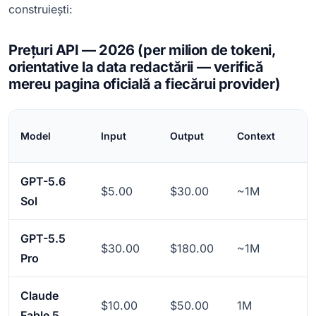
construiești:
Prețuri API — 2026 (per milion de tokeni,
orientative la data redactării — verifică
mereu pagina oficială a fiecărui provider)
L
Model
Input
Output
Context
(
GPT-5.6
$5.00
$30.00
~1M
~
Sol
GPT-5.5
$30.00
$180.00
~1M
~
Pro
Claude
$10.00
$50.00
1M
Fable 5