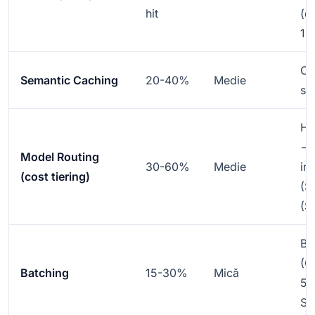
hit
(d
1h
Ca
Semantic Caching
20-40%
Medie
si
Ha
→ 
Model Routing
30-60%
Medie
in
(cost tiering)
($
($
Ba
(O
Batching
15-30%
Mică
50
SL