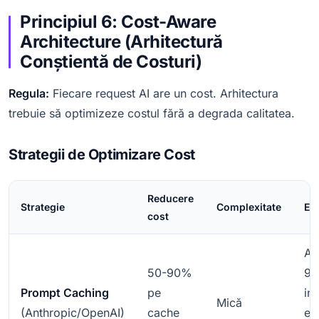
Principiul 6: Cost-Aware
Architecture (Arhitectură
Conștientă de Costuri)
Regula:
Fiecare request AI are un cost. Arhitectura
trebuie să optimizeze costul fără a degrada calitatea.
Strategii de Optimizare Cost
Reducere
Strategie
Complexitate
Ex
cost
An
50-90%
90
Prompt Caching
pe
in
Mică
(Anthropic/OpenAI)
cache
ep