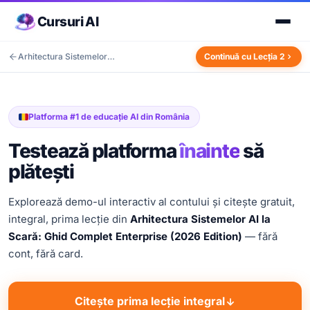
Cursuri AI
Arhitectura Sistemelor AI la Scară: Ghid Complet Enterprise (2026 Edition)
Continuă cu Lecția 2
Platforma #1 de educație AI din România
Testează platforma
înainte
să
plătești
Explorează demo-ul interactiv al contului și citește gratuit,
integral, prima lecție din
Arhitectura Sistemelor AI la
Scară: Ghid Complet Enterprise (2026 Edition)
— fără
cont, fără card.
Citește prima lecție integral