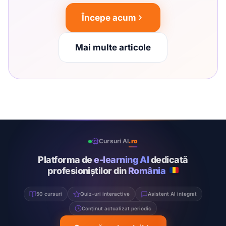
Începe acum
Mai multe articole
Cursuri AI
.ro
Platforma de
e-learning AI
dedicată
profesioniștilor din
România
50 cursuri
Quiz-uri interactive
Asistent AI integrat
Conținut actualizat periodic