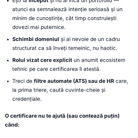
Ești la
început
și nu ai încă un portofoliu —
atunci ea semnalează intenție serioasă și un
minim de cunoștințe, cât timp construiești
dovezi mai puternice.
Schimbi domeniul
și ai nevoie de un cadru
structurat ca să înveți temeinic, nu haotic.
Rolul vizat cere explicit
un anumit ecosistem
tehnic pe care certificarea îl atestă.
Treci de
filtre automate (ATS) sau de HR
care,
la prima triere, caută cuvinte-cheie și
credențiale.
O certificare nu te ajută (sau contează puțin)
când: