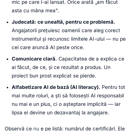
mic pe care l-ai lansat. Orice arată „am făcut
asta cu mâna mea".
Judecată: ce unealtă, pentru ce problemă.
Angajatorii prețuiesc oamenii care aleg corect
instrumentul și recunosc limitele AI-ului — nu pe
cei care aruncă AI peste orice.
Comunicare clară.
Capacitatea de a explica ce
ai făcut, de ce, și ce rezultat a produs. Un
proiect bun prost explicat se pierde.
Alfabetizare AI de bază (AI literacy).
Pentru tot
mai multe roluri, a ști să folosești AI responsabil
nu mai e un plus, ci o așteptare implicită — iar
lipsa ei devine un dezavantaj la angajare.
Observă ce
nu
e pe listă: numărul de certificări. Ele