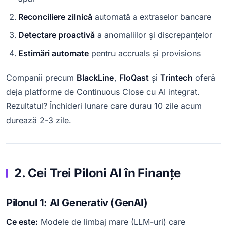
Reconciliere zilnică
automată a extraselor bancare
Detectare proactivă
a anomaliilor și discrepanțelor
Estimări automate
pentru accruals și provisions
Companii precum
BlackLine
,
FloQast
și
Trintech
oferă
deja platforme de Continuous Close cu AI integrat.
Rezultatul? Închideri lunare care durau 10 zile acum
durează 2-3 zile.
2. Cei Trei Piloni AI în Finanțe
Pilonul 1: AI Generativ (GenAI)
Ce este:
Modele de limbaj mare (LLM-uri) care