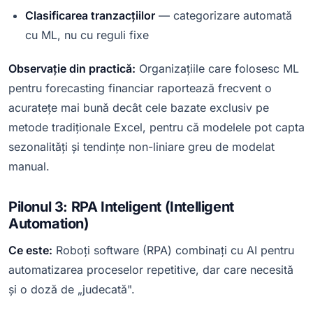
Clasificarea tranzacțiilor
— categorizare automată
cu ML, nu cu reguli fixe
Observație din practică:
Organizațiile care folosesc ML
pentru forecasting financiar raportează frecvent o
acuratețe mai bună decât cele bazate exclusiv pe
metode tradiționale Excel, pentru că modelele pot capta
sezonalități și tendințe non-liniare greu de modelat
manual.
Pilonul 3: RPA Inteligent (Intelligent
Automation)
Ce este:
Roboți software (RPA) combinați cu AI pentru
automatizarea proceselor repetitive, dar care necesită
și o doză de „judecată".