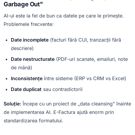
Garbage Out"
AI-ul este la fel de bun ca datele pe care le primește.
Problemele frecvente:
Date incomplete
(facturi fără CUI, tranzacții fără
descriere)
Date nestructurate
(PDF-uri scanate, emailuri, note
de mână)
Inconsistențe
între sisteme (ERP vs CRM vs Excel)
Date duplicat
sau contradictorii
Soluție:
Începe cu un proiect de „data cleansing" înainte
de implementarea AI. E-Factura ajută enorm prin
standardizarea formatului.