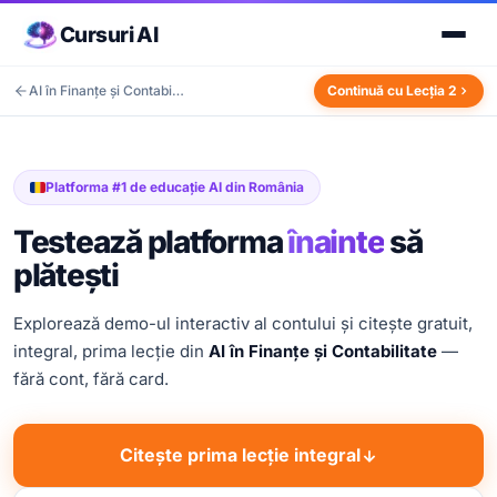
Cursuri AI
AI în Finanțe și Contabilitate
Continuă cu Lecția 2
Platforma #1 de educație AI din România
Testează platforma
înainte
să
plătești
Explorează demo-ul interactiv al contului și citește gratuit,
integral, prima lecție din
AI în Finanțe și Contabilitate
—
fără cont, fără card.
Citește prima lecție integral