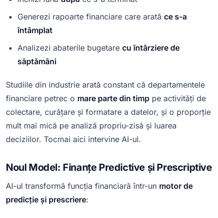
Generezi rapoarte financiare care arată
ce s-a
întâmplat
Analizezi abaterile bugetare
cu întârziere de
săptămâni
Studiile din industrie arată constant că departamentele
financiare petrec o
mare parte din timp
pe activități de
colectare, curățare și formatare a datelor, și o proporție
mult mai mică pe analiză propriu-zisă și luarea
deciziilor. Tocmai aici intervine AI-ul.
Noul Model: Finanțe Predictive și Prescriptive
AI-ul transformă funcția financiară într-un
motor de
predicție și prescriere
: