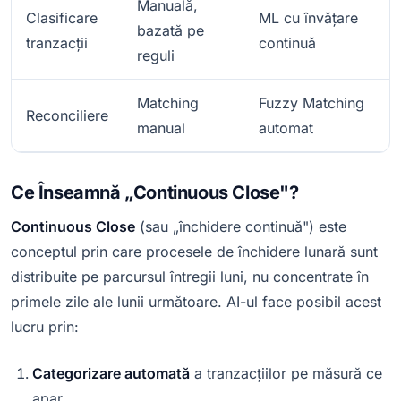
Manuală,
Clasificare
ML cu învățare
bazată pe
tranzacții
continuă
reguli
Matching
Fuzzy Matching
Reconciliere
manual
automat
Ce Înseamnă „Continuous Close"?
Continuous Close
(sau „închidere continuă") este
conceptul prin care procesele de închidere lunară sunt
distribuite pe parcursul întregii luni, nu concentrate în
primele zile ale lunii următoare. AI-ul face posibil acest
lucru prin:
Categorizare automată
a tranzacțiilor pe măsură ce
apar