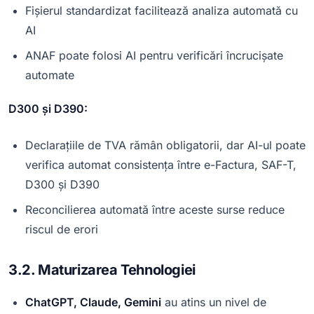
Fișierul standardizat facilitează analiza automată cu
AI
ANAF poate folosi AI pentru verificări încrucișate
automate
D300 și D390:
Declarațiile de TVA rămân obligatorii, dar AI-ul poate
verifica automat consistența între e-Factura, SAF-T,
D300 și D390
Reconcilierea automată între aceste surse reduce
riscul de erori
3.2. Maturizarea Tehnologiei
ChatGPT, Claude, Gemini
au atins un nivel de