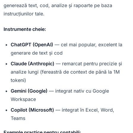
generează text, cod, analize și rapoarte pe baza
instrucțiunilor tale.
Instrumente cheie:
ChatGPT (OpenAI)
— cel mai popular, excelent la
generare de text și cod
Claude (Anthropic)
— remarcat pentru precizie și
analize lungi (fereastră de context de până la 1M
tokeni)
Gemini (Google)
— integrat nativ cu Google
Workspace
Copilot (Microsoft)
— integrat în Excel, Word,
Teams
Exemple practice pentru contabili: