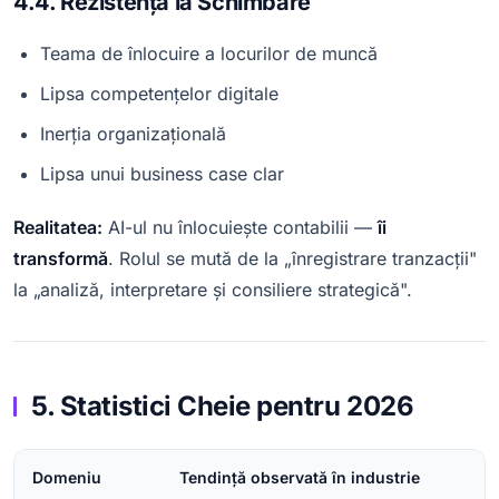
4.4. Rezistența la Schimbare
Teama de înlocuire a locurilor de muncă
Lipsa competențelor digitale
Inerția organizațională
Lipsa unui business case clar
Realitatea:
AI-ul nu înlocuiește contabilii —
îi
transformă
. Rolul se mută de la „înregistrare tranzacții"
la „analiză, interpretare și consiliere strategică".
5. Statistici Cheie pentru 2026
Domeniu
Tendință observată în industrie