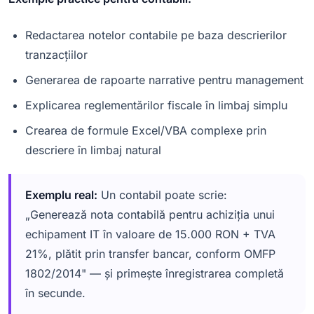
Redactarea notelor contabile pe baza descrierilor
tranzacțiilor
Generarea de rapoarte narrative pentru management
Explicarea reglementărilor fiscale în limbaj simplu
Crearea de formule Excel/VBA complexe prin
descriere în limbaj natural
Exemplu real:
Un contabil poate scrie:
„Generează nota contabilă pentru achiziția unui
echipament IT în valoare de 15.000 RON + TVA
21%, plătit prin transfer bancar, conform OMFP
1802/2014"
— și primește înregistrarea completă
în secunde.