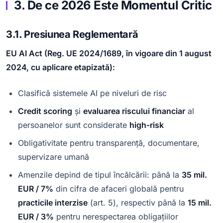
3. De ce 2026 Este Momentul Critic
3.1. Presiunea Reglementară
EU AI Act (Reg. UE 2024/1689, în vigoare din 1 august
2024, cu aplicare etapizată):
Clasifică sistemele AI pe niveluri de risc
Credit scoring
și
evaluarea riscului financiar
al
persoanelor sunt considerate
high-risk
Obligativitate pentru transparență, documentare,
supervizare umană
Amenzile depind de tipul încălcării: până la
35 mil.
EUR / 7%
din cifra de afaceri globală pentru
practicile interzise
(art. 5), respectiv până la
15 mil.
EUR / 3%
pentru nerespectarea obligațiilor