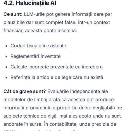
4.2. Halucinațiile AI
Ce sunt:
LLM-urile pot genera informații care par
plauzibile dar sunt complet false. Într-un context
financiar, aceasta poate însemna:
Coduri fiscale inexistente
Reglementări inventate
Calcule incorecte prezentate cu încredere
Referințe la articole de lege care nu există
Cât de grave sunt?
Evaluările independente ale
modelelor de limbaj arată că acestea pot produce
informații eronate într-o proporție deloc neglijabilă pe
subiecte tehnice de nișă, mai ales acolo unde nu sunt
ancorate în surse. În contabilitate, unde precizia de