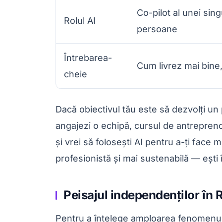
Co-pilot al unei sin
Rolul AI
persoane
Întrebarea-
Cum livrez mai bine
cheie
Dacă obiectivul tău este să dezvolți un
angajezi o echipă, cursul de antreprenor
și vrei să folosești AI pentru a-ți face
profesionistă și mai sustenabilă — ești î
Peisajul independenților în
Pentru a înțelege amploarea fenomenulu