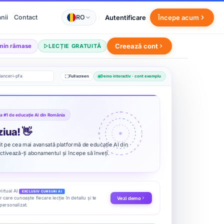
Creează cont
min rămase
LECȚIE GRATUITĂ
RO
Autentificare
nii
Contact
Începe acum
lanceri-pfa
Fullscreen
Demo interactiv · cont exemplu
a #1 de educație AI din România
iua! 👋
it pe cea mai avansată platformă de educație AI din
tivează-ți abonamentul și începe să înveți.
irtual AI
EXCLUSIV CURSURI AI
care cunoaște fiecare lecție în detaliu și te
Vezi demo
personalizat.