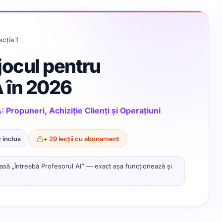
Salveaz
Bookmarks
sistem de re
ecția 1
re
jocul pentru
A în 2026
: Propuneri, Achiziție Clienți și Operațiuni
Alege pla
 inclus
+ 29 lecții cu abonament
profes
pasă „Întreabă Profesorul AI” — exact așa funcționează și
Fără angaja
Mod întunecat
Cont demo
CD
Fără abonament