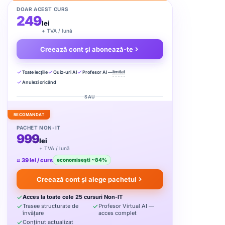
DOAR ACEST CURS
249
ă și organizează
Progres și analytics
lei
, notițe personale și
Streaks, obiective săptămânale și
+ TVA / lună
petiție spațiată pentru
insights personalizate despre
tenție maximă
evoluția ta
Creează cont și abonează-te
limitat
Toate lecțiile
Quiz-uri AI
Profesor AI —
Anulezi oricând
SAU
RECOMANDAT
Începe să înveți AI astăzi
PACHET NON-IT
999
nul potrivit și obține acces instant la cursuri premium,
lei
or virtual AI, quizuri inteligente și trasee de învățare
+ TVA / lună
personalizate.
≈ 39 lei / curs
economisești ~84%
Vezi planurile disponibile
Creează cont și alege pachetul
Acces la toate cele 25 cursuri Non-IT
ment pe termen
Anulezi oricând, fără
Acces instant după
Trasee structurate de
Profesor Virtual AI —
lung
penalități
plată
învățare
acces complet
Conținut actualizat