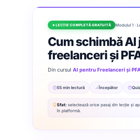
Modulul 1 · L
LECȚIE COMPLETĂ GRATUITĂ
Cum schimbă AI 
freelanceri și PF
Din cursul
AI pentru Freelanceri și PFA
55 min lectură
Începător
Quiz
Sfat:
selectează orice pasaj din lecție și a
în platformă.