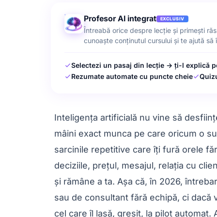
Profesor AI integrat
EXCLUSIV
Întreabă orice despre lecție și primești ră
cunoaște conținutul cursului și te ajută să î
Selectezi un pasaj din lecție → ți-l explică p
Rezumate automate cu puncte cheie
Quizu
Inteligența artificială nu vine să desfii
mâini exact munca pe care oricum o supo
sarcinile repetitive care îți fură orele 
deciziile, prețul, mesajul, relația cu cl
și rămâne a ta. Așa că, în 2026, întreb
sau de consultant fără echipă, ci dacă v
cel care îl lasă, greșit, la pilot automat.