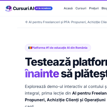
AI pentru Freelanceri și PFA: Propuneri, Achiziție Clien
Cursuri AI
Acasă
Cursuri
Prețuri
Blo
#1 ÎN ROMÂNIA
Platforma #1 de educație AI din România
Testează platfo
înainte
să plăteșt
Explorează demo-ul interactiv al contului și
integral, prima lecție din
AI pentru Freelan
Propuneri, Achiziție Clienți și Operațiuni
card.