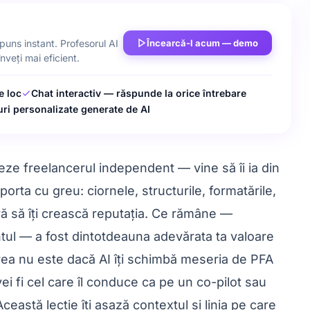
Încearcă-l acum — demo
spuns instant. Profesorul AI
nveți mai eficient.
e loc
Chat interactiv — răspunde la orice întrebare
ri personalizate generate de AI
nțeze freelancerul independent — vine să îi ia din
rta cu greu: ciornele, structurile, formatările,
fără să îți crească reputația. Ce rămâne —
ientul — a fost dintotdeauna adevărata ta valoare
area nu este dacă AI îți schimbă meseria de PFA
ei fi cel care îl conduce ca pe un co-pilot sau
 Această lecție îți așază contextul și linia pe care