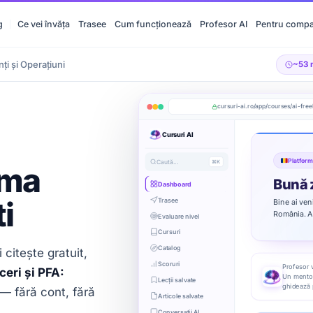
ți și Operațiuni
~53 
g
Ce vei învăța
Trasee
Cum funcționează
Profesor AI
Pentru compa
cursuri-ai.ro/app/courses/ai-free
Cursuri AI
Platform
Caută...
⌘K
rma
Bună z
Dashboard
i
Trasee
Bine ai ven
România. Ac
Evaluare nivel
Cursuri
Catalog
 citește gratuit,
Scoruri
Profesor v
ceri și PFA:
Un mentor 
Lecții salvate
ghidează 
— fără cont, fără
Articole salvate
Conversații AI