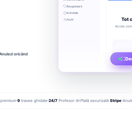
Recapitulare
Activitate
Tot 
Profil
Acces compl
Anulezi oricând
De
50 cu
Conținu
specialiști
ultim
 premium
9
trasee ghidate
24/7
Profesor AI
Plată securizată
Stripe
Anul
Tras
s
Parcursuri
de la ze