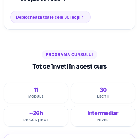
Deblochează toate cele 30 lecții
PROGRAMA CURSULUI
Tot ce înveți în acest curs
11
30
MODULE
LECȚII
~26h
Intermediar
DE CONȚINUT
NIVEL