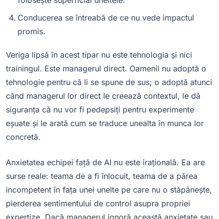
folosește superficial uneltele.
Conducerea se întreabă de ce nu vede impactul
promis.
Veriga lipsă în acest tipar nu este tehnologia și nici
trainingul. Este managerul direct. Oamenii nu adoptă o
tehnologie pentru că li se spune de sus; o adoptă atunci
când managerul lor direct le creează contextul, le dă
siguranța că nu vor fi pedepsiți pentru experimente
eșuate și le arată cum se traduce unealta în munca lor
concretă.
Anxietatea echipei față de AI nu este irațională. Ea are
surse reale: teama de a fi înlocuit, teama de a părea
incompetent în fața unei unelte pe care nu o stăpânește,
pierderea sentimentului de control asupra propriei
expertize. Dacă managerul ignoră această anxietate sau