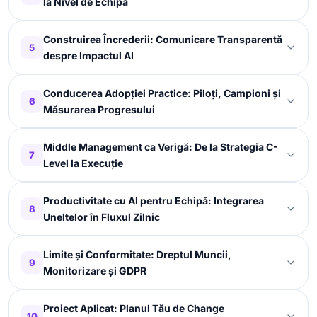
la Nivel de Echipă
Construirea Încrederii: Comunicare Transparentă
5
despre Impactul AI
Conducerea Adopției Practice: Piloți, Campioni și
6
Măsurarea Progresului
Middle Management ca Verigă: De la Strategia C-
7
Level la Execuție
Productivitate cu AI pentru Echipă: Integrarea
8
Uneltelor în Fluxul Zilnic
Limite și Conformitate: Dreptul Muncii,
9
Monitorizare și GDPR
Proiect Aplicat: Planul Tău de Change
10