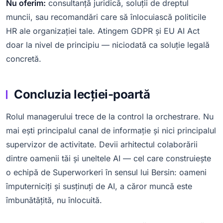
Nu oferim:
consultanță juridică, soluții de dreptul
muncii, sau recomandări care să înlocuiască politicile
HR ale organizației tale. Atingem GDPR și EU AI Act
doar la nivel de principiu — niciodată ca soluție legală
concretă.
Concluzia lecției-poartă
Rolul managerului trece de la control la orchestrare. Nu
mai ești principalul canal de informație și nici principalul
supervizor de activitate. Devii arhitectul colaborării
dintre oamenii tăi și uneltele AI — cel care construiește
o echipă de Superworkeri în sensul lui Bersin: oameni
împuterniciți și susținuți de AI, a căror muncă este
îmbunătățită, nu înlocuită.