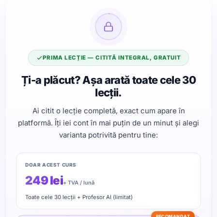
PRIMA LECȚIE — CITITĂ INTEGRAL, GRATUIT
Ți-a plăcut? Așa arată toate cele 30
lecții.
Ai citit o lecție completă, exact cum apare în
platformă. Îți iei cont în mai puțin de un minut și alegi
varianta potrivită pentru tine:
DOAR ACEST CURS
249 lei
+ TVA / lună
Toate cele 30 lecții + Profesor AI (limitat)
RECOMANDAT