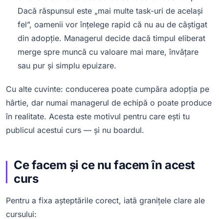
Dacă răspunsul este „mai multe task-uri de același
fel”, oamenii vor înțelege rapid că nu au de câștigat
din adopție. Managerul decide dacă timpul eliberat
merge spre muncă cu valoare mai mare, învățare
sau pur și simplu epuizare.
Cu alte cuvinte: conducerea poate cumpăra adopția pe
hârtie, dar numai managerul de echipă o poate produce
în realitate. Acesta este motivul pentru care ești tu
publicul acestui curs — și nu boardul.
Ce facem și ce nu facem în acest
curs
Pentru a fixa așteptările corect, iată granițele clare ale
cursului: