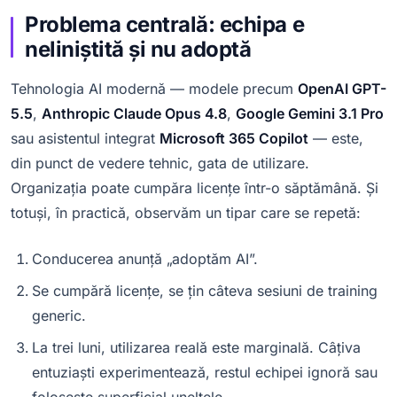
Problema centrală: echipa e
neliniștită și nu adoptă
Tehnologia AI modernă — modele precum
OpenAI GPT-
5.5
,
Anthropic Claude Opus 4.8
,
Google Gemini 3.1 Pro
sau asistentul integrat
Microsoft 365 Copilot
— este,
din punct de vedere tehnic, gata de utilizare.
Organizația poate cumpăra licențe într-o săptămână. Și
totuși, în practică, observăm un tipar care se repetă:
Conducerea anunță „adoptăm AI”.
Se cumpără licențe, se țin câteva sesiuni de training
generic.
La trei luni, utilizarea reală este marginală. Câțiva
entuziaști experimentează, restul echipei ignoră sau