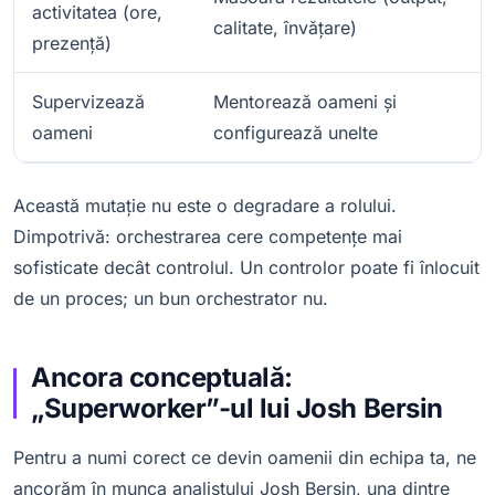
activitatea (ore,
calitate, învățare)
prezență)
Supervizează
Mentorează oameni
și
oameni
configurează unelte
Această mutație nu este o degradare a rolului.
Dimpotrivă: orchestrarea cere competențe mai
sofisticate decât controlul. Un controlor poate fi înlocuit
de un proces; un bun orchestrator nu.
Ancora conceptuală:
„Superworker”-ul lui Josh Bersin
Pentru a numi corect ce devin oamenii din echipa ta, ne
ancorăm în munca analistului Josh Bersin, una dintre