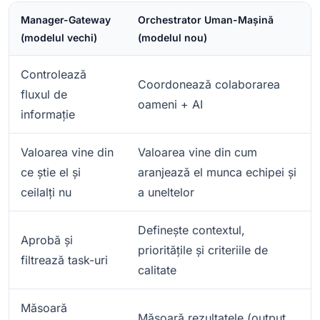
Manager-Gateway
Orchestrator Uman-Mașină
(modelul vechi)
(modelul nou)
Controlează
Coordonează colaborarea
fluxul de
oameni + AI
informație
Valoarea vine din
Valoarea vine din cum
ce știe el și
aranjează el munca echipei și
ceilalți nu
a uneltelor
Definește contextul,
Aprobă și
prioritățile și criteriile de
filtrează task-uri
calitate
Măsoară
Măsoară rezultatele (output,