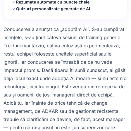
Rezumate automate cu puncte cheie
Quizuri personalizate generate de AI
Salvează și organizează
Bookmarks, notițe personale și sistem de
repetiție spațiată pentru retenție maximă
Conducerea a anunțat că „adoptăm AI”. S-au cumpărat
licențele, s-au ținut câteva sesiuni de training generic.
Trei luni mai târziu, câțiva entuziaști experimentează,
Progres și analytics
restul echipei folosește uneltele superficial sau le
Streaks, obiective săptămânale și insights
personalizate despre evoluția ta
ignoră, iar conducerea se întreabă de ce nu vede
impactul promis. Dacă tiparul îți sună cunoscut, ai găsit
deja locul exact unde adopția AI moare — și nu este nici
tehnologia, nici trainingul. Este veriga dintre decizia de
sus și oamenii de jos: managerul direct de echipă.
Adică tu. Iar înainte de orice tehnică de change
management, de ADKAR sau de gestionat rezistența,
Începe să înveți AI astăzi
trebuie să clarificăm ce devine, de fapt, acest manager
— pentru că răspunsul nu este „un supervizor care
Alege planul potrivit și obține acces instant la