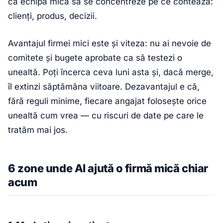
ca echipa mică să se concentreze pe ce contează:
clienți, produs, decizii.
Avantajul firmei mici este și viteza: nu ai nevoie de
comitete și bugete aprobate ca să testezi o
unealtă. Poți încerca ceva luni asta și, dacă merge,
îl extinzi săptămâna viitoare. Dezavantajul e că,
fără reguli minime, fiecare angajat folosește orice
unealtă cum vrea — cu riscuri de date pe care le
tratăm mai jos.
6 zone unde AI ajută o firmă mică chiar
acum