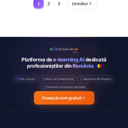
1
2
3
Următor
Cursuri AI
.ro
Platforma de
e-learning AI
dedicată
profesioniștilor din
România
50 cursuri
Quiz-uri interactive
Asistent AI integrat
Conținut actualizat periodic
Creează cont gratuit