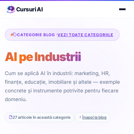
Cursuri AI
CATEGORIE BLOG ·
VEZI TOATE CATEGORIILE
AI pe Industrii
Cum se aplică AI în industrii: marketing, HR,
finanțe, educație, imobiliare și altele — exemple
concrete și instrumente potrivite pentru fiecare
domeniu.
27 articole în această categorie
Înapoi la blog