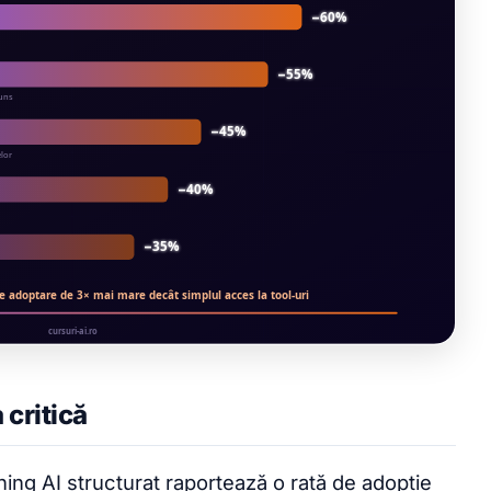
 critică
ning AI structurat raportează o rată de adopție