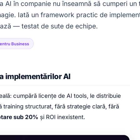
 AI în companie nu înseamnă să cumperi un t
magie. Iată un framework practic de implemen
ază — testat de sute de echipe.
pentru Business
a implementărilor AI
lă: cumpără licențe de AI tools, le distribuie
 training structurat, fără strategie clară, fără
tare sub 20%
și ROI inexistent.