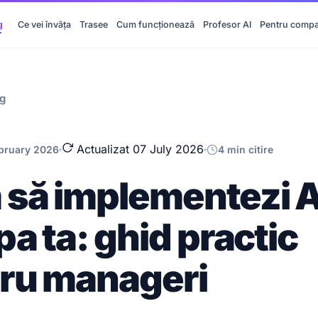
g
Ce vei învăța
Trasee
Cum funcționează
Profesor AI
Pentru compa
og
Actualizat 07 July 2026
ebruary 2026
4 min citire
să implementezi AI
pa ta: ghid practic
ru manageri