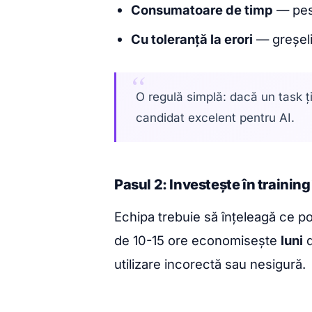
Consumatoare de timp
— pes
Cu toleranță la erori
— greșeli
O regulă simplă: dacă un task ți 
candidat excelent pentru AI.
Pasul 2: Investește în trainin
Echipa trebuie să înțeleagă ce po
de 10-15 ore economisește
luni
d
utilizare incorectă sau nesigură.