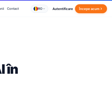
RO
Autentificare
nii
Contact
Începe acum
 în