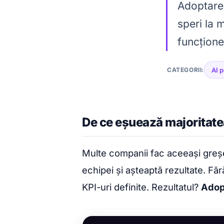
Adoptarea
speri la 
funcțione
CATEGORII:
AI 
De ce eșuează majoritate
Multe companii fac aceeași greșea
echipei și așteaptă rezultate. Fără
KPI-uri definite. Rezultatul?
Adop