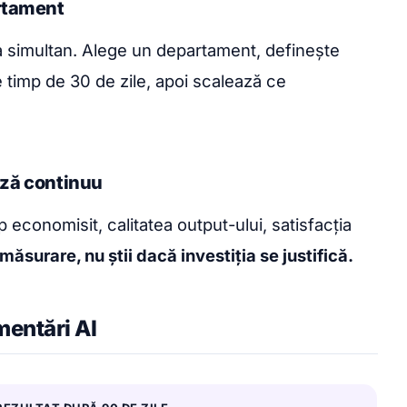
artament
 simultan. Alege un departament, definește
e timp de 30 de zile, apoi scalează ce
ază continuu
p economisit, calitatea output-ului, satisfacția
măsurare, nu știi dacă investiția se justifică.
mentări AI