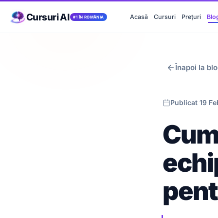
Cursuri AI
Acasă
Cursuri
Prețuri
Blo
#1 ÎN ROMÂNIA
Înapoi la bl
Publicat 19 F
Cum 
echi
pent