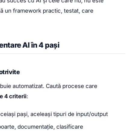
au succes cu AI și cele care nu, nu este
ată un framework practic, testat, care
tare AI în 4 pași
otrivite
rebuie automatizat. Caută procese care
 4 criterii
:
eiași pași, aceleași tipuri de input/output
oarte, documentație, clasificare