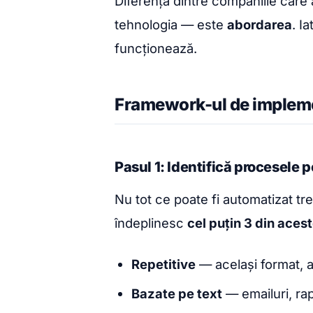
Diferența dintre companiile care 
tehnologia — este
abordarea
. I
funcționează.
Framework-ul de implemen
Pasul 1: Identifică procesele p
Nu tot ce poate fi automatizat t
îndeplinesc
cel puțin 3 din aceste
Repetitive
— același format, ac
Bazate pe text
— emailuri, rap