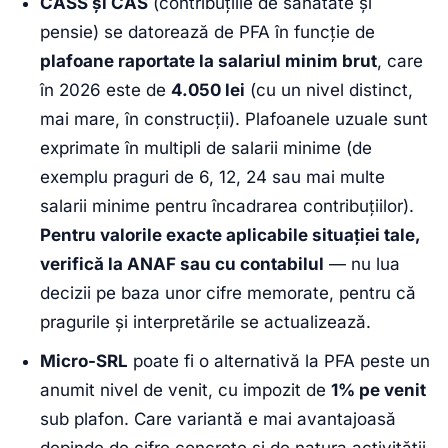
CASS și CAS
(contribuțiile de sănătate și
pensie) se datorează de PFA în funcție de
plafoane raportate la salariul minim brut
, care
în 2026 este de
4.050 lei
(cu un nivel distinct,
mai mare, în construcții). Plafoanele uzuale sunt
exprimate în multipli de salarii minime (de
exemplu praguri de 6, 12, 24 sau mai multe
salarii minime pentru încadrarea contribuțiilor).
Pentru valorile exacte aplicabile situației tale,
verifică la ANAF sau cu contabilul
— nu lua
decizii pe baza unor cifre memorate, pentru că
pragurile și interpretările se actualizează.
Micro-SRL
poate fi o alternativă la PFA peste un
anumit nivel de venit, cu impozit de
1% pe venit
sub plafon. Care variantă e mai avantajoasă
depinde de cifre concrete și de natura activității