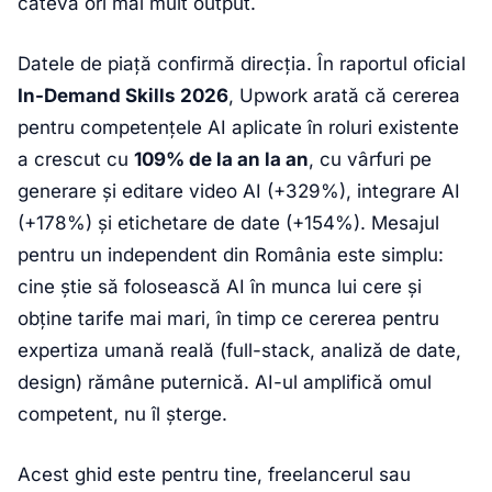
câteva ori mai mult output.
Datele de piață confirmă direcția. În raportul oficial
In-Demand Skills 2026
, Upwork arată că cererea
pentru competențele AI aplicate în roluri existente
a crescut cu
109% de la an la an
, cu vârfuri pe
generare și editare video AI (+329%), integrare AI
(+178%) și etichetare de date (+154%). Mesajul
pentru un independent din România este simplu:
cine știe să folosească AI în munca lui cere și
obține tarife mai mari, în timp ce cererea pentru
expertiza umană reală (full-stack, analiză de date,
design) rămâne puternică. AI-ul amplifică omul
competent, nu îl șterge.
Acest ghid este pentru tine, freelancerul sau