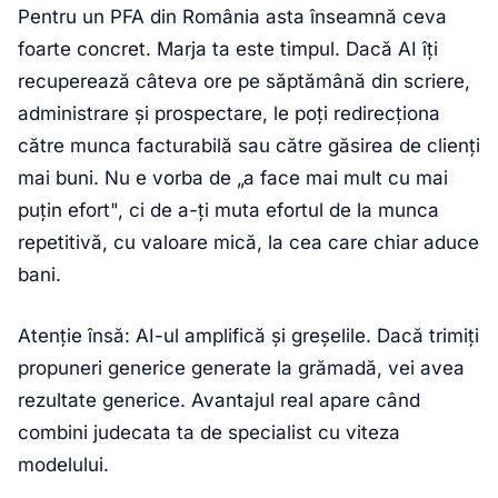
Pentru un PFA din România asta înseamnă ceva
foarte concret. Marja ta este timpul. Dacă AI îți
recuperează câteva ore pe săptămână din scriere,
administrare și prospectare, le poți redirecționa
către munca facturabilă sau către găsirea de clienți
mai buni. Nu e vorba de „a face mai mult cu mai
puțin efort", ci de a-ți muta efortul de la munca
repetitivă, cu valoare mică, la cea care chiar aduce
bani.
Atenție însă: AI-ul amplifică și greșelile. Dacă trimiți
propuneri generice generate la grămadă, vei avea
rezultate generice. Avantajul real apare când
combini judecata ta de specialist cu viteza
modelului.