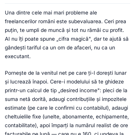
Una dintre cele mai mari probleme ale
freelancerilor români este subevaluarea. Ceri prea
puțin, te umpli de muncă și tot nu rămâi cu profit.
AI nu îți poate spune „cifra magică", dar te ajută să
gândești tariful ca un om de afaceri, nu ca un
executant.
Pornește de la venitul net pe care ți-l dorești lunar
și lucrează înapoi. Cere-i modelului să te ghideze
printr-un calcul de tip „desired income": pleci de la
suma netă dorită, adaugi contribuțiile și impozitele
estimate (pe care le confirmi cu contabilul), adaugi
cheltuielile fixe (unelte, abonamente, echipamente,
contabilitate), apoi împarți la numărul realist de ore
facturabile pe lună — care nu e 160, ci undeva la