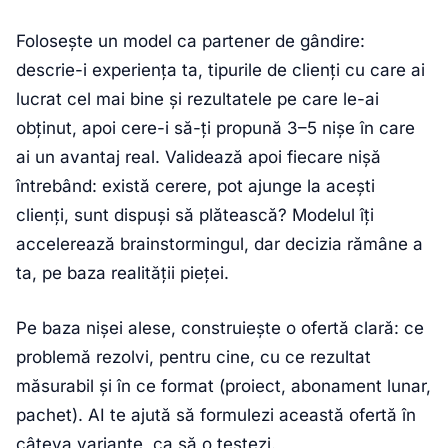
Folosește un model ca partener de gândire:
descrie-i experiența ta, tipurile de clienți cu care ai
lucrat cel mai bine și rezultatele pe care le-ai
obținut, apoi cere-i să-ți propună 3–5 nișe în care
ai un avantaj real. Validează apoi fiecare nișă
întrebând: există cerere, pot ajunge la acești
clienți, sunt dispuși să plătească? Modelul îți
accelerează brainstormingul, dar decizia rămâne a
ta, pe baza realității pieței.
Pe baza nișei alese, construiește o ofertă clară: ce
problemă rezolvi, pentru cine, cu ce rezultat
măsurabil și în ce format (proiect, abonament lunar,
pachet). AI te ajută să formulezi această ofertă în
câteva variante, ca să o testezi.