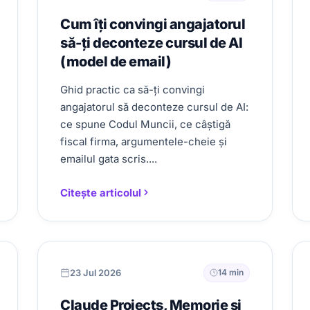
Cum îți convingi angajatorul
să-ți deconteze cursul de AI
(model de email)
Ghid practic ca să-ți convingi
angajatorul să deconteze cursul de AI:
ce spune Codul Muncii, ce câștigă
fiscal firma, argumentele-cheie și
emailul gata scris....
Citește articolul
23 Jul 2026
14 min
Claude Projects, Memorie și