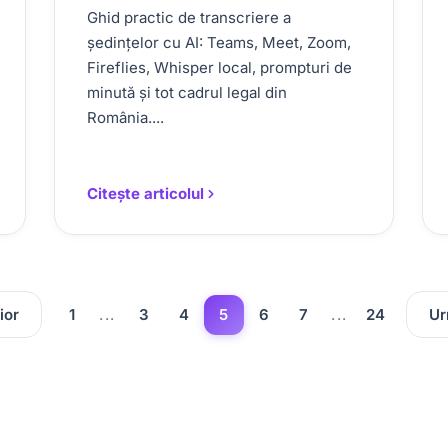
Ghid practic de transcriere a
ședințelor cu AI: Teams, Meet, Zoom,
Fireflies, Whisper local, prompturi de
minută și tot cadrul legal din
România....
Citește articolul
ior
1
...
3
4
5
6
7
...
24
Ur