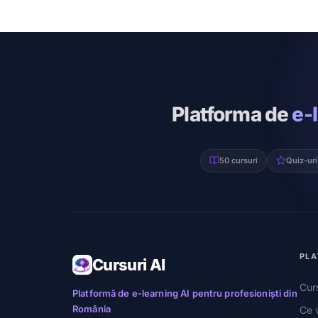
Platforma de
e-
50 cursuri
Quiz-uri
PLA
Cursuri AI
Curs
Platformă de e-learning AI pentru profesioniști din
România
Ce 