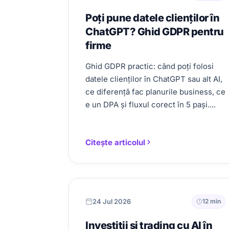
Poți pune datele clienților în
ChatGPT? Ghid GDPR pentru
firme
Ghid GDPR practic: când poți folosi
datele clienților în ChatGPT sau alt AI,
ce diferență fac planurile business, ce
e un DPA și fluxul corect în 5 pași....
Citește articolul
24 Jul 2026
12 min
Investiții și trading cu AI în