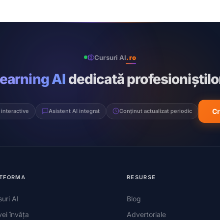
Cursuri AI
.ro
learning AI
dedicată profesioniștilo
Cr
 interactive
Asistent AI integrat
Conținut actualizat periodic
TFORMA
RESURSE
uri AI
Blog
vei învăța
Advertoriale