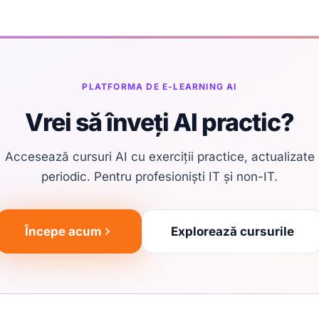
PLATFORMA DE E-LEARNING AI
Vrei să înveți AI practic?
Accesează cursuri AI cu exerciții practice, actualizate
periodic. Pentru profesioniști IT și non-IT.
Începe acum
Explorează cursurile