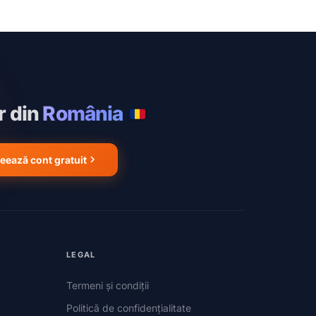
r din
România
eează cont gratuit
LEGAL
Termeni și condiții
Politică de confidențialitate